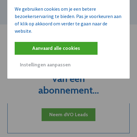
AG
We gebruiken cookies om je een betere
bezoekerservaring te bieden. Pas je voorkeuren aan
of klik op akkoord om verder te gaan naar de
website.
Aanvaard alle cookies
Kort de voordelen
Instellingen aanpassen
van een
abonnement...
Neem dVO Leads