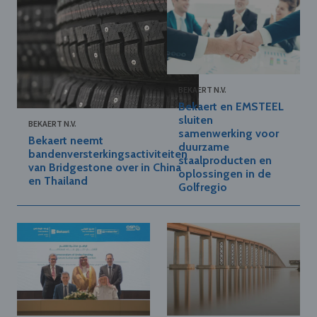
BEKAERT N.V.
Bekaert en EMSTEEL
sluiten
BEKAERT N.V.
samenwerking voor
Bekaert neemt
duurzame
bandenversterkingsactiviteiten
staalproducten en
van Bridgestone over in China
oplossingen in de
en Thailand
Golfregio