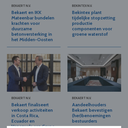
BEKAERT N.V.
BEKINTEX N.V.
Bekaert en IKK
Bekintex plant
Mateenbar bundelen
tijdelijke stopzetting
krachten voor
productie
duurzame
componenten voor
betonversterking in
groene waterstof
het Midden-Oosten
BEKAERT N.V.
BEKAERT N.V.
Bekaert finaliseert
Aandeelhouders
verkoop activiteiten
Bekaert bevestigen
in Costa Rica,
(her)benoemingen
Ecuador en
bestuurders
Venezuela aan Grupo