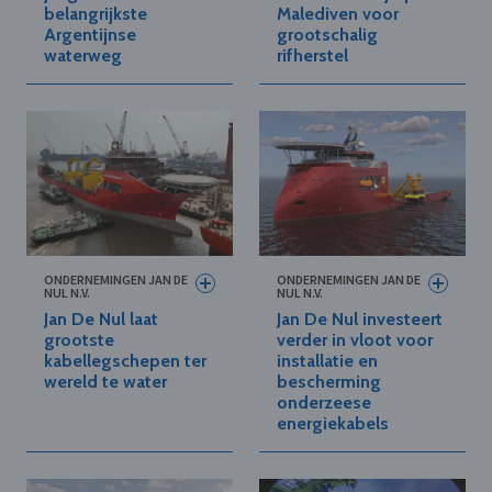
belangrijkste
Malediven voor
Argentijnse
grootschalig
waterweg
rifherstel
ONDERNEMINGEN JAN DE
ONDERNEMINGEN JAN DE
NUL N.V.
NUL N.V.
Jan De Nul laat
Jan De Nul investeert
grootste
verder in vloot voor
kabellegschepen ter
installatie en
wereld te water
bescherming
onderzeese
energiekabels