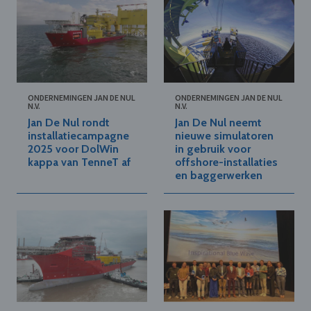
ONDERNEMINGEN JAN DE NUL
ONDERNEMINGEN JAN DE NUL
N.V.
N.V.
Jan De Nul rondt
Jan De Nul neemt
installatiecampagne
nieuwe simulatoren
2025 voor DolWin
in gebruik voor
kappa van TenneT af
offshore-installaties
en baggerwerken