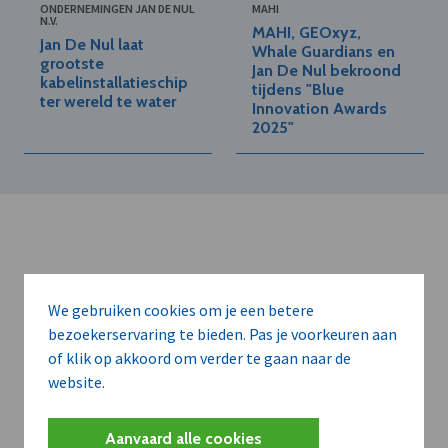
ONDERNEMINGEN JAN DE NUL
MAHI
N.V.
MAHI, GEOxyz,
Jan De Nul laat
Whale Guardians en
grootste
Jan De Nul bekroond
kabelinstallatieschip
tijdens "Blue
ter wereld te water
Innovation Awards
2025"
We gebruiken cookies om je een betere
Kort de voordelen
bezoekerservaring te bieden. Pas je voorkeuren aan
of klik op akkoord om verder te gaan naar de
van een
website.
abonnement...
Aanvaard alle cookies