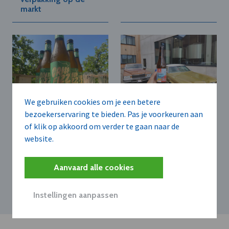
markt
We gebruiken cookies om je een betere
bezoekerservaring te bieden. Pas je voorkeuren aan
BROUWERIJ THE
BROUWERIJ THE
MUSKETEERS B.V.
MUSKETEERS B.V.
of klik op akkoord om verder te gaan naar de
Brouwerij The
Brouwerij The
website.
Musketeers en
Musketeers lanceert
Cidrerie Ruwet
Cruise in a Cadillac
ontwikkelen
Aanvaard alle cookies
innovatieve Cider
Tripel
Instellingen aanpassen