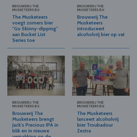
BROUWERIJ THE
BROUWERIJ THE
MUSKETEERS B.V.
MUSKETEERS B.V.
The Musketeers
Brouwerij The
voegt zomers bier
Musketeers
"Go Skinny-dipping"
introduceert
aan Bucket List
alcoholvrij bier op vat
Series toe
BROUWERIJ THE
BROUWERIJ THE
MUSKETEERS B.V.
MUSKETEERS B.V.
Brouwerij The
The Musketeers
Musketeers brengt
lanceert alcoholvrij
Jack's Precious IPA in
bier Troubadour
blik en in nieuwe
Zestra
verpakking op de