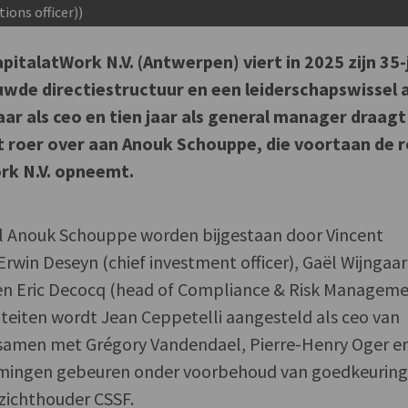
ions officer))
talatWork N.V. (Antwerpen) viert in 2025 zijn 35-
wde directiestructuur en een leiderschapswissel 
 jaar als ceo en tien jaar als general manager draagt
 roer over aan Anouk Schouppe, die voortaan de r
rk N.V. opneemt.
al Anouk Schouppe worden bijgestaan door Vincent
rwin Deseyn (chief investment officer), Gaël Wijngaa
) en Eric Decocq (head of Compliance & Risk Manageme
teiten wordt Jean Ceppetelli aangesteld als ceo van
samen met Grégory Vandendael, Pierre-Henry Oger e
oemingen gebeuren onder voorbehoud van goedkeurin
zichthouder CSSF.