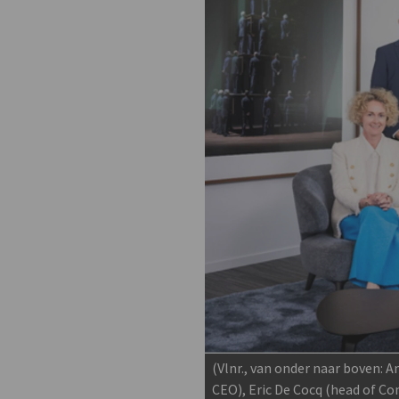
(Vlnr., van onder naar boven: 
CEO), Eric De Cocq (head of C