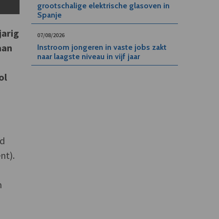
grootschalige elektrische glasoven in
Spanje
jarig
07/08/2026
aan
Instroom jongeren in vaste jobs zakt
naar laagste niveau in vijf jaar
ol
rd
nt).
n
g