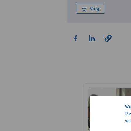
Volg
We
Pa
we