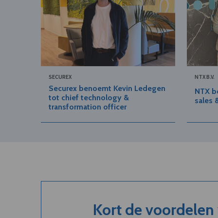
SECUREX
NTX B.V.
Securex benoemt Kevin Ledegen
NTX b
tot chief technology &
sales 
transformation officer
Kort de voordelen