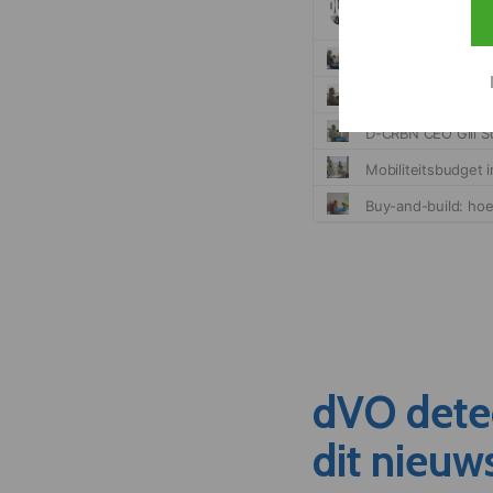
dVO dete
dit nieuw