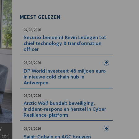
MEEST GELEZEN
07/08/2026
Securex benoemt Kevin Ledegen tot
chief technology & transformation
officer
06/08/2026
DP World investeert 48 miljoen euro
in nieuwe cold chain hub in
Antwerpen
06/08/2026
Arctic Wolf bundelt beveiliging,
incident-respons en herstel in Cyber
Resilience-platform
y
07/08/2026
icer)
Saint-Gobain en AGC bouwen