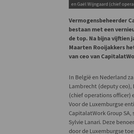
en Gaël Wijngaard (chief operat
Vermogensbeheerder Capi
bestaan met een vernieu
de top. Na bijna vijftien
Maarten Rooijakkers het
van ceo van CapitalatWo
In België en Nederland z
Lambrecht (deputy ceo), E
(chief operations officer
Voor de Luxemburgse enti
CapitalatWork Group SA, 
Sylvie Lanari. Deze ben
door de Luxemburgse toe