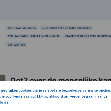
CAPITALATWORK N.V.
LOOPBAAN-SWITCH & BENOEMINGEN
VERJAARDAGEN, JUBILEA EN MIJLPALEN
FINANCIËN, BANK & VERZEKERINGE
ANTWERPEN
 gebruiken cookies om je een betere bezoekerservaring te bieden.
s je voorkeuren aan of klik op akkoord om verder te gaan naar de
bsite.