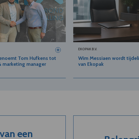
EKOPAK B.V.
enoemt Tom Hufkens tot
Wim Messiaen wordt tijdeli
& marketing manager
van Ekopak
 van een