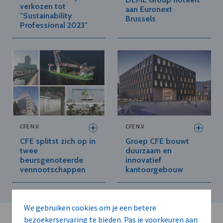
verkozen tot
aan Euronext
"Sustainability
Brussels
Professional 2023"
CFE N.V.
CFE N.V.
CFE splitst zich op in
Groep CFE bouwt
twee
duurzaam en
beursgenoteerde
innovatief
vennootschappen
kantoorgebouw
We gebruiken cookies om je een betere
bezoekerservaring te bieden. Pas je voorkeuren aan