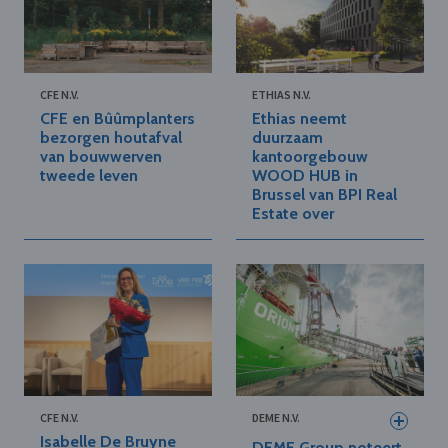
CFE N.V.
ETHIAS N.V.
CFE en Bûûmplanters
Ethias neemt
bezorgen houtafval
duurzaam
van bouwwerven
kantoorgebouw
tweede leven
WOOD HUB in
Brussel van BPI Real
Estate over
CFE N.V.
DEME N.V.
Isabelle De Bruyne
DEME Group noteert