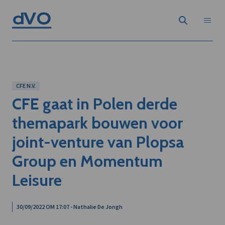
CFE N.V.
CFE gaat in Polen derde
themapark bouwen voor
joint-venture van Plopsa
Group en Momentum
Leisure
30/09/2022 OM 17:07 - Nathalie De Jongh