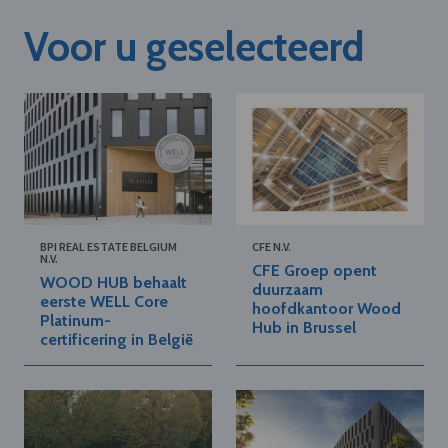
Voor u geselecteerd
BPI REAL ESTATE BELGIUM
CFE N.V.
N.V.
CFE Groep opent
WOOD HUB behaalt
duurzaam
eerste WELL Core
hoofdkantoor Wood
Platinum-
Hub in Brussel
certificering in België