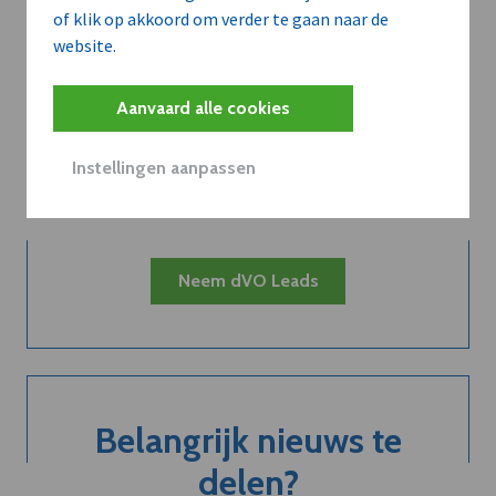
of klik op akkoord om verder te gaan naar de
website.
Kort de voordelen
Aanvaard alle cookies
van een
Instellingen aanpassen
abonnement...
Neem dVO Leads
Belangrijk nieuws te
delen?