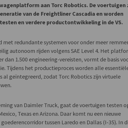
agenplatform aan Torc Robotics. De voertuigen z
generatie van de Freightliner Cascadia en worden
esten en verdere productontwikkeling in de VS.
rd met redundante systemen voor onder meer remme
ilig autonoom rijden volgens SAE Level 4. Het platfo
r dan 1.500 engineering-vereisten, vormt de basis vo
e. Tijdens het productieproces worden alle essentiël
al geïntegreerd, zodat Torc Robotics zijn virtuele
uwen.
ming van Daimler Truck, gaat de voertuigen testen o
Mexico, Texas en Arizona. Daar komt nu een nieuwe
 goederencorridor tussen Laredo en Dallas (I-35). In d