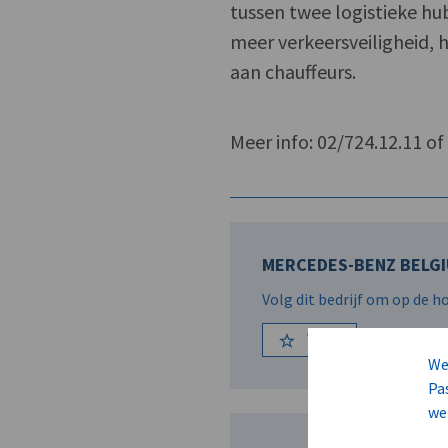
tussen twee logistieke hu
meer verkeersveiligheid, h
aan chauffeurs.
Meer info: 02/724.12.11 o
MERCEDES-BENZ BELGI
Volg dit bedrijf om op de 
Volg
We
Pa
we