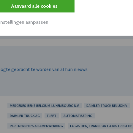
N.V.
Aanvaard alle cookies
hoogte gebracht te worden van al hun nieuws.
Instellingen aanpassen
hoogte gebracht te worden van al hun nieuws.
MERCEDES-BENZ BELGIUM-LUXEMBOURG N.V.
DAIMLER TRUCK BELUX N.V.
DAIMLER TRUCK AG
FLEET
AUTOMATISERING
PARTNERSHIPS & SAMENWERKING
LOGISTIEK, TRANSPORT & DISTRIBUTIE