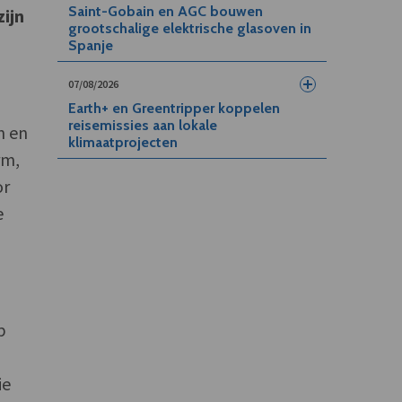
Saint-Gobain en AGC bouwen
ijn
grootschalige elektrische glasoven in
Spanje
07/08/2026
Earth+ en Greentripper koppelen
reisemissies aan lokale
n en
klimaatprojecten
rm,
or
e
p
ie