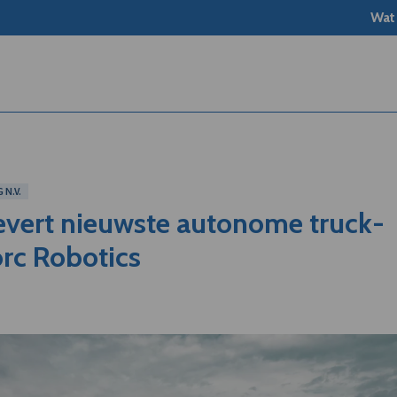
Wat
N.V.
evert nieuwste autonome truck-
rc Robotics