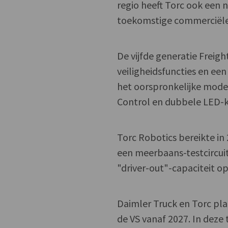
regio heeft Torc ook een
toekomstige commerciële 
De vijfde generatie Freig
veiligheidsfuncties en e
het oorspronkelijke model
Control en dubbele LED-ko
Torc Robotics bereikte in
een meerbaans-testcircuit
"driver-out"-capaciteit o
Daimler Truck en Torc pl
de VS vanaf 2027. In deze 