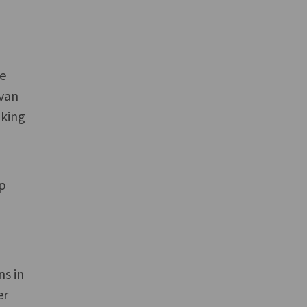
we
 van
aking
op
s in
er