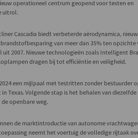
 nieuw operationeel centrum geopend voor testen en
uitrol.
htliner Cascadia biedt verbeterde aërodynamica, nieu
en brandstofbesparing van meer dan 35% ten opzichte
 uit 2007. Nieuwe technologieën zoals Intelligent Br
plampen dragen bij tot efficiëntie en veiligheid.
 2024 een mijlpaal met testritten zonder bestuurder 
 in Texas. Volgende stap is het behalen van diezelfde
p de openbare weg.
annen de marktintroductie van autonome vrachtwagen
toepassing neemt het voertuig de volledige rijtaak ov