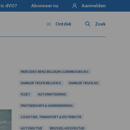
 is dVO?
Abonneer nu
Aanmelden
Ontdek
Zoek
MERCEDES-BENZ BELGIUM-LUXEMBOURG N.V.
DAIMLER TRUCK BELUX N.V.
DAIMLER TRUCK AG
FLEET
AUTOMATISERING
PARTNERSHIPS & SAMENWERKING
LOGISTIEK, TRANSPORT & DISTRIBUTIE
AUTOMOTIVE
BRUSSEL-HOOFDSTAD