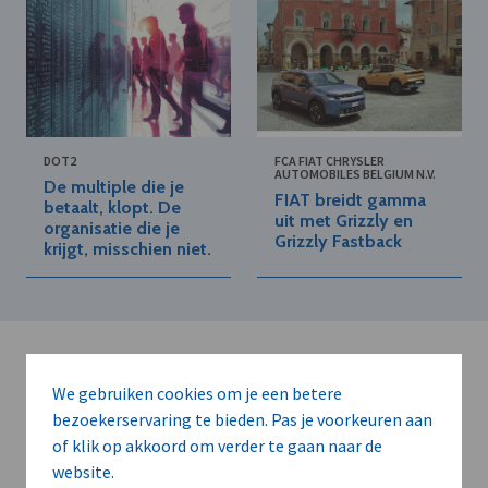
DOT2
FCA FIAT CHRYSLER
AUTOMOBILES BELGIUM N.V.
De multiple die je
FIAT breidt gamma
betaalt, klopt. De
uit met Grizzly en
organisatie die je
Grizzly Fastback
krijgt, misschien niet.
We gebruiken cookies om je een betere
bezoekerservaring te bieden. Pas je voorkeuren aan
of klik op akkoord om verder te gaan naar de
Kort de voordelen
website.