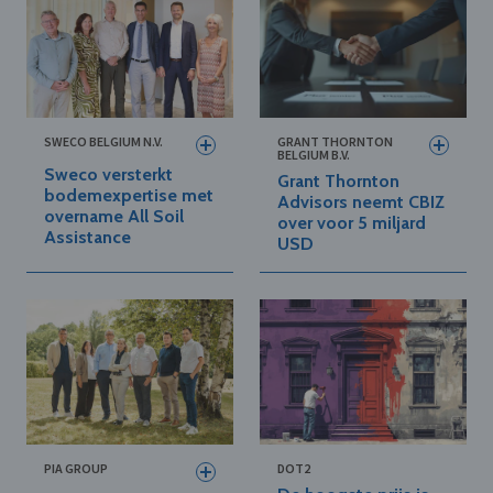
SWECO BELGIUM N.V.
GRANT THORNTON
BELGIUM B.V.
Sweco versterkt
Grant Thornton
bodemexpertise met
Advisors neemt CBIZ
overname All Soil
over voor 5 miljard
Assistance
USD
PIA GROUP
DOT2