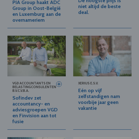
De hoogste prijs is
PIA Group haakt ADC
niet altijd de beste
Group in Oost-België
deal.
en Luxemburg aan de
overnameriem
VGD ACCOUNTANTS EN
XERIUS E.S.V.
BELASTINGCONSULENTEN
Eén op vijf
B.V.C.V.B.A.
zelfstandigen nam
Sofindev zet
voorbije jaar geen
accountancy- en
vakantie
adviesgroepen VGD
en Finvision aan tot
fusie