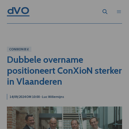
CONXION B.V.
Dubbele overname
positioneert ConXioN sterker
in Vlaanderen
14/09/2024 OM 10:00 - Luc Willemijns