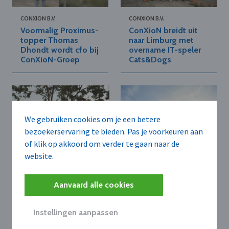
CONXION B.V.
CONXION B.V.
Voormalig Proximus-
ConXioN breidt uit
topper Thomas
naar Limburg met
Dhondt wordt cfo bij
overname IT-speler
ConXioN-Groep
Cats&Dogs
We gebruiken cookies om je een betere
bezoekerservaring te bieden. Pas je voorkeuren aan
of klik op akkoord om verder te gaan naar de
website.
CONXION B.V.
CONXION B.V.
ConXioN versterkt
ConXioN eerste
Aanvaard alle cookies
strategisch
value- en
partnership met
implementatiepartner
Microsoft met focus
in Belux van
Instellingen aanpassen
op Generatieve AI
LEGALFLY