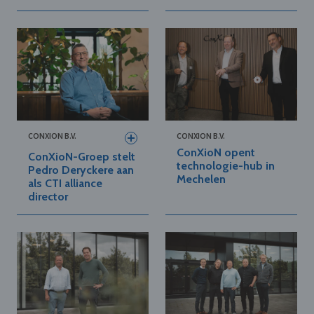
CONXION B.V.
CONXION B.V.
ConXioN opent
ConXioN-Groep stelt
technologie-hub in
Pedro Deryckere aan
Mechelen
als CTI alliance
director