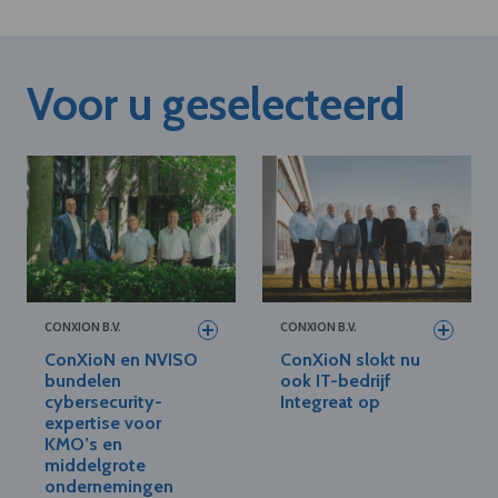
Voor u geselecteerd
CONXION B.V.
CONXION B.V.
ConXioN en NVISO
ConXioN slokt nu
bundelen
ook IT-bedrijf
cybersecurity-
Integreat op
expertise voor
KMO’s en
middelgrote
ondernemingen