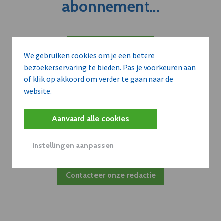
abonnement...
Neem dVO Leads
We gebruiken cookies om je een betere
bezoekerservaring te bieden. Pas je voorkeuren aan
of klik op akkoord om verder te gaan naar de
website.
Belangrijk nieuws te
Aanvaard alle cookies
delen?
Instellingen aanpassen
Contacteer onze redactie