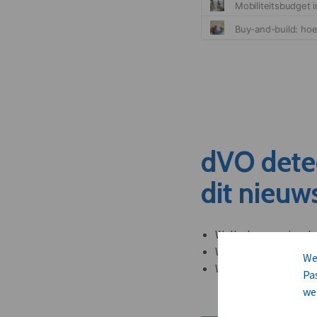
dVO dete
dit nieuw
Welke leveranciers k
Welke bedrijven kun
We
Welke partners en ad
Pa
we