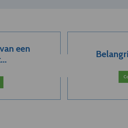
 van een
Belangri
..
Co