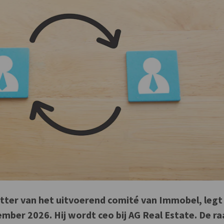
itter van het uitvoerend comité van Immobel, legt 
mber 2026. Hij wordt ceo bij AG Real Estate. De r