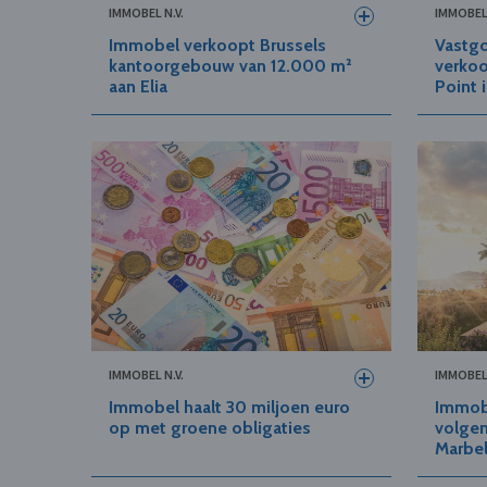
IMMOBEL N.V.
IMMOBEL 
Immobel verkoopt Brussels
Vastg
kantoorgebouw van 12.000 m²
verko
aan Elia
Point 
IMMOBEL N.V.
IMMOBEL 
Immobel haalt 30 miljoen euro
Immobe
op met groene obligaties
volgen
Marbel