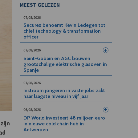
MEEST GELEZEN
07/08/2026
Securex benoemt Kevin Ledegen tot
chief technology & transformation
officer
07/08/2026
Saint-Gobain en AGC bouwen
grootschalige elektrische glasoven in
Spanje
07/08/2026
Instroom jongeren in vaste jobs zakt
naar laagste niveau in vijf jaar
06/08/2026
DP World investeert 48 miljoen euro
zijn
in nieuwe cold chain hub in
Antwerpen
aad