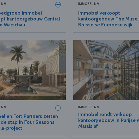
N.V.
IMMOBEL N.V.
oedgroep Immobel
Immobel verkoopt
opt kantoorgebouw Central
kantoorgebouw The Muse 
in Warschau
Brusselse Europese wijk
N.V.
IMMOBEL N.V.
Immobel rondt verkoop
l en Fort Partners zetten
kantoorgebouw in Parijse w
de stap in Four Seasons
Marais af
la-project