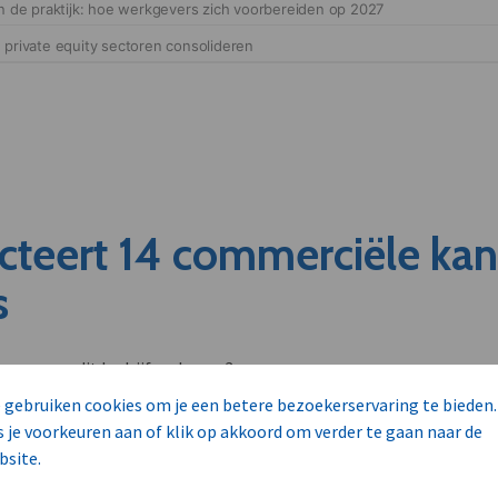
cteert 14 commerciële ka
s
unnen aan dit bedrijf verkopen?
nen klant worden van deze onderneming?
 gebruiken cookies om je een betere bezoekerservaring te bieden.
viseurs worden mogelijk relevant?
s je voorkeuren aan of klik op akkoord om verder te gaan naar de
bsite.