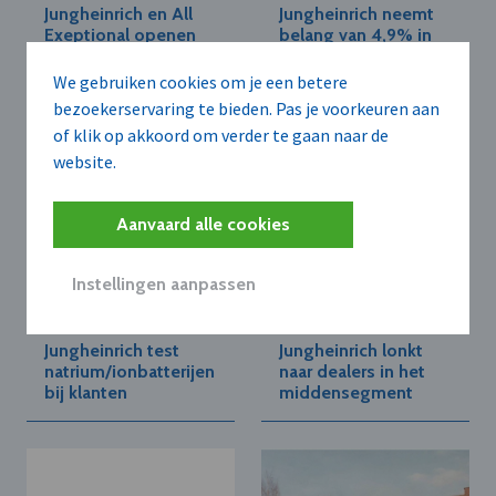
Jungheinrich en All
Jungheinrich neemt
Exeptional openen
belang van 4,9% in
logistieke hub in
Chinese heftruck-
Sint-Pieters-Leeuw
producent EP
We gebruiken cookies om je een betere
Equipment
bezoekerservaring te bieden. Pas je voorkeuren aan
of klik op akkoord om verder te gaan naar de
website.
Aanvaard alle cookies
Instellingen aanpassen
JUNGHEINRICH N.V.
JUNGHEINRICH N.V.
Jungheinrich test
Jungheinrich lonkt
natrium/ionbatterijen
naar dealers in het
bij klanten
middensegment