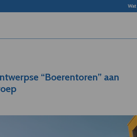
Wat
ntwerpse “Boerentoren” aan
roep