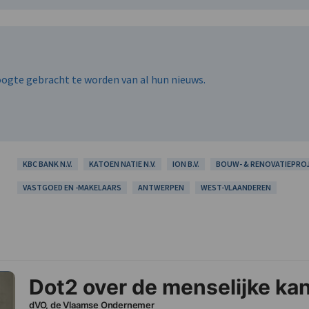
hoogte gebracht te worden van al hun nieuws.
KBC BANK N.V.
KATOEN NATIE N.V.
ION B.V.
BOUW- & RENOVATIEPRO
VASTGOED EN -MAKELAARS
ANTWERPEN
WEST-VLAANDEREN