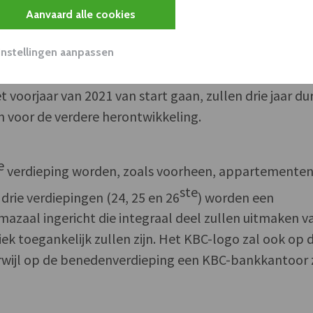
ap Asbest Partners België B.V. (APB), Libreco N.V.,
Aanvaard alle cookies
nieken N.V. (MRT) en Monument Vandekerckhove N.V
KBC zelf werd aangesteld voor de uitvoering van de
Instellingen aanpassen
- en stabiliteitswerken aan de KBC-toren. De
t voorjaar van 2021 van start gaan, zullen drie jaar du
an voor de verdere herontwikkeling.
e
verdieping worden, zoals voorheen, appartemente
ste
drie verdiepingen (24, 25 en 26
) worden een
zaal ingericht die integraal deel zullen uitmaken v
ek toegankelijk zullen zijn. Het KBC-logo zal ook op 
terwijl op de benedenverdieping een KBC-bankkantoor 