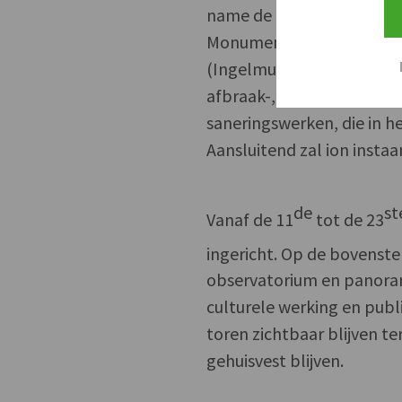
name de Tijdelijke Maatsch
Monument Renovatie Tech
(Ingelmunster), dat door 
afbraak-, asbestsanerings
saneringswerken, die in he
Aansluitend zal ion insta
de
st
Vanaf de 11
tot de 23
ingericht. Op de bovenste 
observatorium en panorama
culturele werking en publi
toren zichtbaar blijven 
gehuisvest blijven.