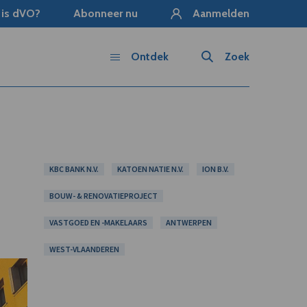
 is dVO?
Abonneer nu
Aanmelden
Ontdek
Zoek
KBC BANK N.V.
KATOEN NATIE N.V.
ION B.V.
BOUW- & RENOVATIEPROJECT
VASTGOED EN -MAKELAARS
ANTWERPEN
WEST-VLAANDEREN