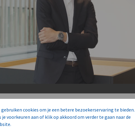
 gebruiken cookies om je een betere bezoekerservaring te bieden.
s je voorkeuren aan of klik op akkoord om verder te gaan naar de
wikkeling, zal ion een grondige en kwaliteitsvolle
bsite.
 door een consortium van gespecialiseerde firma’s, 