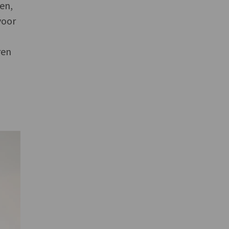
en,
voor
ren