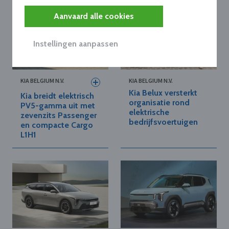
Aanvaard alle cookies
Instellingen aanpassen
KIA BELGIUM N.V.
KIA BELGIUM N.V.
Kia Belux versterkt
Kia breidt elektrisch
organisatie rond
PV5-gamma uit met
elektrische
zevenzits Passenger
bedrijfsvoertuigen
en compacte Cargo
L1H1