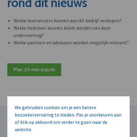
rond dit nieuws
Welke leveranciers kunnen aan dit bedrijf verkopen?
Welke bedrijven kunnen klant worden van deze
onderneming?
Welke partners en adviseurs worden mogelijk relevant?
Plan 20 min inzicht
We gebruiken cookies om je een betere
bezoekerservaring te bieden. Pas je voorkeuren aan
Voor u geselecteerd
of klik op akkoord om verder te gaan naar de
website.