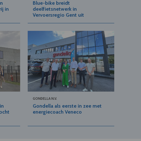
in
Blue-bike breidt
j in
deelfietsnetwerk in
Vervoersregio Gent uit
GONDELLA N.V.
in
Gondella als eerste in zee met
kocht
energiecoach Veneco