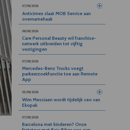
07/08/2026
Anticimex slaat MOB Service aan
overnamehaak
08/08/2026
Care Personal Beauty wil franchise-
netwerk uitbreiden tot vijftig
vestigingen
07/08/2026
Mercedes-Benz Trucks voegt
parkeerzoekfunctie toe aan Remote
App
05/08/2026
Wim Messiaen wordt tijdelijk ceo van
Ekopak
07/08/2026
Barcelona met kinderen? Onze
fietstour met Baja Bikes was een