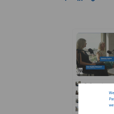
We
Pa
we