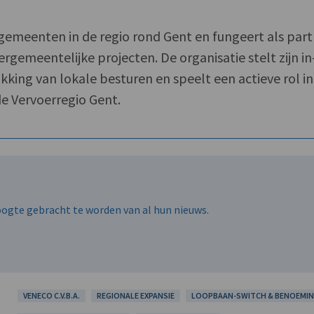
gemeenten in de regio rond Gent en fungeert als par
rgemeentelijke projecten. De organisatie stelt zijn in
kking van lokale besturen en speelt een actieve rol in
e Vervoerregio Gent.
hoogte gebracht te worden van al hun nieuws.
VENECO C.V.B.A.
REGIONALE EXPANSIE
LOOPBAAN-SWITCH & BENOEMI