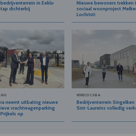
bedrijventerrein in Eeklo
Nieuwe bewoners trekken 
tap dichterbij
sociaal woonproject Melkeri
Lochristi
N.V.
VENECO C.V.B.A.
ra neemt uitbating nieuwe
Bedrijventerrein Singelken 
tieve vrachtwagenparking
Sint-Laureins volledig ver
Prijkels op