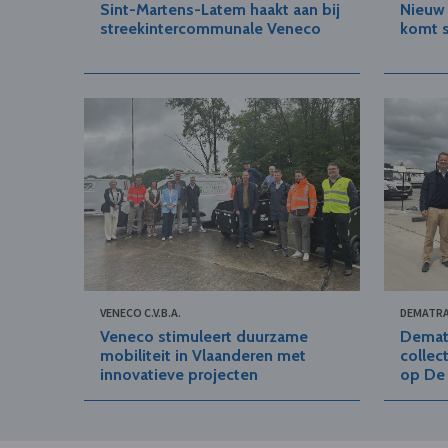
Sint-Martens-Latem haakt aan bij
Nieuw 
streekintercommunale Veneco
komt s
VENECO C.V.B.A.
DEMATRA 
Veneco stimuleert duurzame
Demat
mobiliteit in Vlaanderen met
collec
innovatieve projecten
op De 