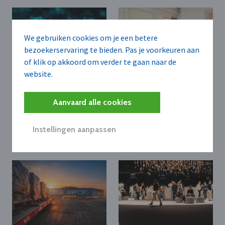
We gebruiken cookies om je een betere
bezoekerservaring te bieden. Pas je voorkeuren aan
of klik op akkoord om verder te gaan naar de
website.
ARCTIC WOLF
SWECO BELGIUM N.V.
Arctic Wolf bundelt
Sweco versterkt
Aanvaard alle cookies
beveiliging, incident-
bodemexpertise met
respons en herstel in
overname All Soil
Cyber Resilience-
Assistance
Instellingen aanpassen
platform