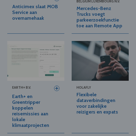
BELGIUM LUXEMBOURG N.V.
Anticimex slaat MOB
Mercedes-Benz
Service aan
Trucks voegt
overnamehaak
parkeerzoekfunctie
toe aan Remote App
EARTH+ B.V.
HOLAFLY
Flexibele
Earth+ en
dataverbindingen
Greentripper
voor zakelijke
koppelen
reizigers en expats
reisemissies aan
lokale
klimaatprojecten