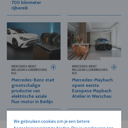
700 kilometer
rijbereik
MERCEDES-BENZ
MERCEDES-BENZ
BELGIUM-LUXEMBOURG
BELGIUM-LUXEMBOURG
N.V.
N.V.
Mercedes-Benz start
Mercedes-Maybach
grootschalige
opent eerste
productie van
Europese Maybach
elektrische axiale
Atelier in Warschau
flux-motor in Berlijn
We gebruiken cookies om je een betere