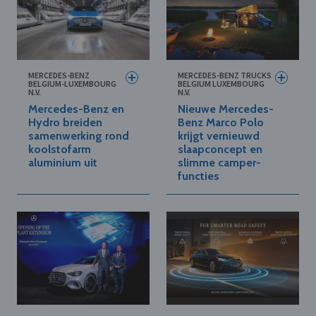
MERCEDES-BENZ
MERCEDES-BENZ TRUCKS
BELGIUM-LUXEMBOURG
BELGIUM LUXEMBOURG
N.V.
N.V.
Mercedes-Benz en
Nieuwe Mercedes-
Hydro breiden
Benz Marco Polo
samenwerking rond
krijgt vernieuwd
koolstofarm
slaapconcept en
aluminium uit
slimme camper-
functies