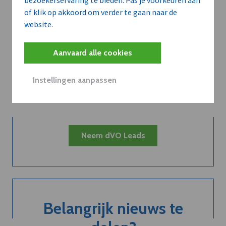
bezoekerservaring te bieden. Pas je voorkeuren aan
of klik op akkoord om verder te gaan naar de
website.
Kort de voordelen
Aanvaard alle cookies
van een
Instellingen aanpassen
abonnement...
Neem dVO Leads
Belangrijk nieuws te