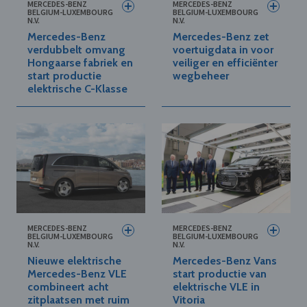
MERCEDES-BENZ
MERCEDES-BENZ
BELGIUM-LUXEMBOURG
BELGIUM-LUXEMBOURG
N.V.
N.V.
Mercedes-Benz
Mercedes-Benz zet
verdubbelt omvang
voertuigdata in voor
Hongaarse fabriek en
veiliger en efficiënter
start productie
wegbeheer
elektrische C-Klasse
MERCEDES-BENZ
MERCEDES-BENZ
BELGIUM-LUXEMBOURG
BELGIUM-LUXEMBOURG
N.V.
N.V.
Nieuwe elektrische
Mercedes-Benz Vans
Mercedes-Benz VLE
start productie van
combineert acht
elektrische VLE in
zitplaatsen met ruim
Vitoria