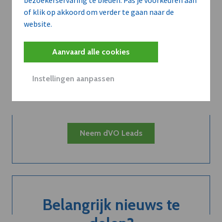
bezoekerservaring te bieden. Pas je voorkeuren aan
of klik op akkoord om verder te gaan naar de
website.
Kort de voordelen
Aanvaard alle cookies
van een
Instellingen aanpassen
abonnement...
Neem dVO Leads
Belangrijk nieuws te