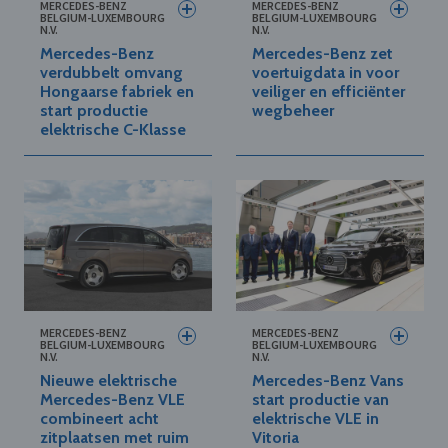
MERCEDES-BENZ
MERCEDES-BENZ
BELGIUM-LUXEMBOURG
BELGIUM-LUXEMBOURG
N.V.
N.V.
Mercedes-Benz
Mercedes-Benz zet
verdubbelt omvang
voertuigdata in voor
Hongaarse fabriek en
veiliger en efficiënter
start productie
wegbeheer
elektrische C-Klasse
MERCEDES-BENZ
MERCEDES-BENZ
BELGIUM-LUXEMBOURG
BELGIUM-LUXEMBOURG
N.V.
N.V.
Nieuwe elektrische
Mercedes-Benz Vans
Mercedes-Benz VLE
start productie van
combineert acht
elektrische VLE in
zitplaatsen met ruim
Vitoria