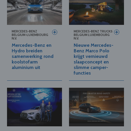
MERCEDES-BENZ
MERCEDES-BENZ TRUCKS
BELGIUM-LUXEMBOURG
BELGIUM LUXEMBOURG
N.V.
N.V.
Mercedes-Benz en
Nieuwe Mercedes-
Hydro breiden
Benz Marco Polo
samenwerking rond
krijgt vernieuwd
koolstofarm
slaapconcept en
aluminium uit
slimme camper-
functies