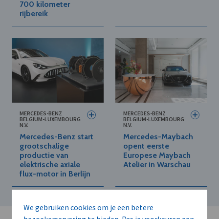
700 kilometer
rijbereik
MERCEDES-BENZ
MERCEDES-BENZ
BELGIUM-LUXEMBOURG
BELGIUM-LUXEMBOURG
N.V.
N.V.
Mercedes-Benz start
Mercedes-Maybach
grootschalige
opent eerste
productie van
Europese Maybach
elektrische axiale
Atelier in Warschau
flux-motor in Berlijn
We gebruiken cookies om je een betere