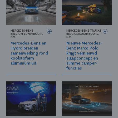
MERCEDES-BENZ
MERCEDES-BENZ TRUCKS
BELGIUM-LUXEMBOURG
BELGIUM LUXEMBOURG
N.V.
N.V.
Mercedes-Benz en
Nieuwe Mercedes-
Hydro breiden
Benz Marco Polo
samenwerking rond
krijgt vernieuwd
koolstofarm
slaapconcept en
aluminium uit
slimme camper-
functies