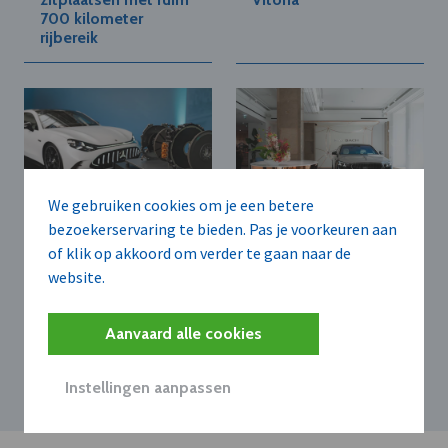
700 kilometer
rijbereik
We gebruiken cookies om je een betere
bezoekerservaring te bieden. Pas je voorkeuren aan
MERCEDES-BENZ
MERCEDES-BENZ
of klik op akkoord om verder te gaan naar de
BELGIUM-LUXEMBOURG
BELGIUM-LUXEMBOURG
N.V.
N.V.
website.
Mercedes-Benz start
Mercedes-Maybach
grootschalige
opent eerste
productie van
Europese Maybach
Aanvaard alle cookies
elektrische axiale
Atelier in Warschau
flux-motor in Berlijn
Instellingen aanpassen