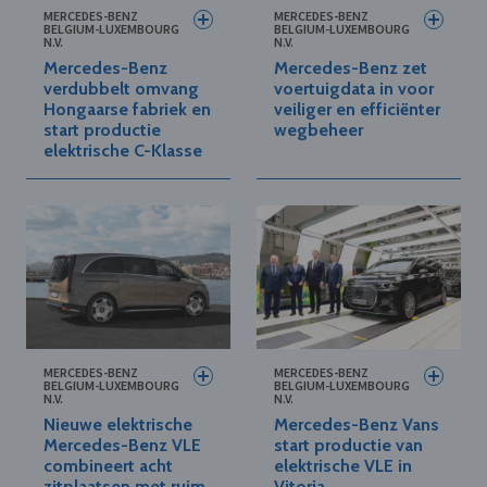
MERCEDES-BENZ
MERCEDES-BENZ
BELGIUM-LUXEMBOURG
BELGIUM-LUXEMBOURG
N.V.
N.V.
Mercedes-Benz
Mercedes-Benz zet
verdubbelt omvang
voertuigdata in voor
Hongaarse fabriek en
veiliger en efficiënter
start productie
wegbeheer
elektrische C-Klasse
MERCEDES-BENZ
MERCEDES-BENZ
BELGIUM-LUXEMBOURG
BELGIUM-LUXEMBOURG
N.V.
N.V.
Nieuwe elektrische
Mercedes-Benz Vans
Mercedes-Benz VLE
start productie van
combineert acht
elektrische VLE in
zitplaatsen met ruim
Vitoria