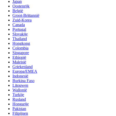
Japan
Oostenrijk
België
Groot-Brittannië
Zuid-Korea
Canada
Portugal
Slovakije
Thailand
Hongkong
Colombia
Singapore
Ethiopië
Maleisië
Griekenland
Europa/EMEA
Indonesië
Burkina Faso
Litouwen
Wallonië
Turkije
Rusland
Hongarije
Pakistan
Filipijnen