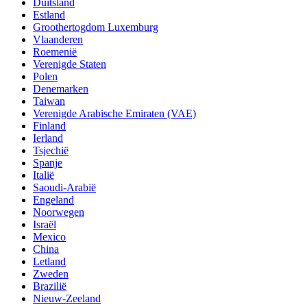
Duitsland
Estland
Groothertogdom Luxemburg
Vlaanderen
Roemenië
Verenigde Staten
Polen
Denemarken
Taiwan
Verenigde Arabische Emiraten (VAE)
Finland
Ierland
Tsjechië
Spanje
Italië
Saoudi-Arabië
Engeland
Noorwegen
Israël
Mexico
China
Letland
Zweden
Brazilië
Nieuw-Zeeland