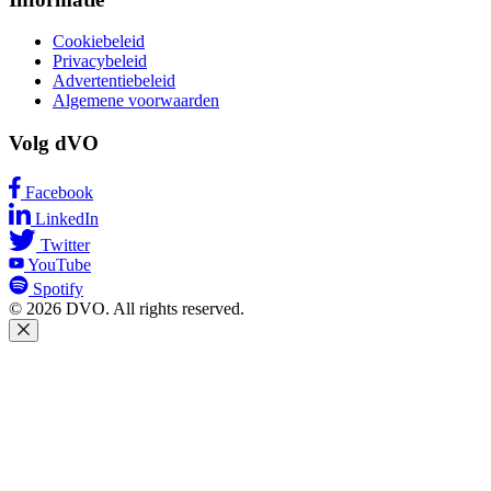
Cookiebeleid
Privacybeleid
Advertentiebeleid
Algemene voorwaarden
Volg dVO
Facebook
LinkedIn
Twitter
YouTube
Spotify
© 2026 DVO. All rights reserved.
Cookie voorkeuren
Deze website gebruikt cookies om je een betere bezoekerservaring
te bieden. Bepaal hier welke soort cookies je toestaat.
Functionele cookies