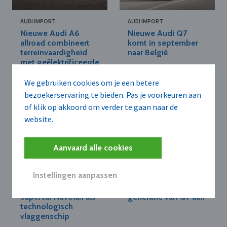
AUDI IMPORT
AUDI IMPORT
Nieuwe Audi A6
Nieuwe Audi Q7
allroad combineert
komt in september
terreinvaardigheid
naar België
met geëlektrificeerde
aandrijflijnen
We gebruiken cookies om je een betere
bezoekerservaring te bieden. Pas je voorkeuren aan
of klik op akkoord om verder te gaan naar de
website.
Aanvaard alle cookies
Instellingen aanpassen
AUDI IMPORT
AUDI IMPORT
Audi introduceert
Audi kondigt derde
supercar Nuvolari als
generatie van Q7 aan
technologisch
vlaggenschip