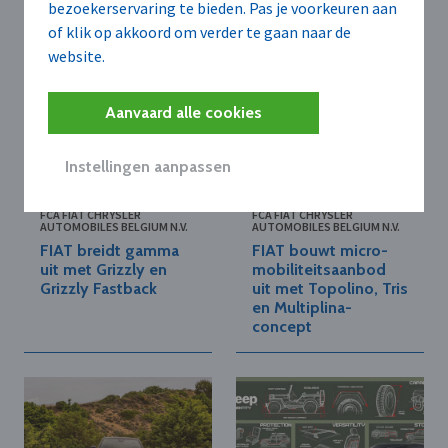
Voor u geselecteerd
bezoekerservaring te bieden. Pas je voorkeuren aan
of klik op akkoord om verder te gaan naar de
website.
Aanvaard alle cookies
Instellingen aanpassen
FCA FIAT CHRYSLER
FCA FIAT CHRYSLER
AUTOMOBILES BELGIUM N.V.
AUTOMOBILES BELGIUM N.V.
FIAT breidt gamma
FIAT bouwt micro-
uit met Grizzly en
mobiliteitsaanbod
Grizzly Fastback
uit met Topolino, Tris
en Multiplina-
concept