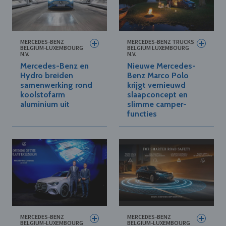
MERCEDES-BENZ
MERCEDES-BENZ TRUCKS
BELGIUM-LUXEMBOURG
BELGIUM LUXEMBOURG
N.V.
N.V.
Mercedes-Benz en
Nieuwe Mercedes-
Hydro breiden
Benz Marco Polo
samenwerking rond
krijgt vernieuwd
koolstofarm
slaapconcept en
aluminium uit
slimme camper-
functies
MERCEDES-BENZ
MERCEDES-BENZ
BELGIUM-LUXEMBOURG
BELGIUM-LUXEMBOURG