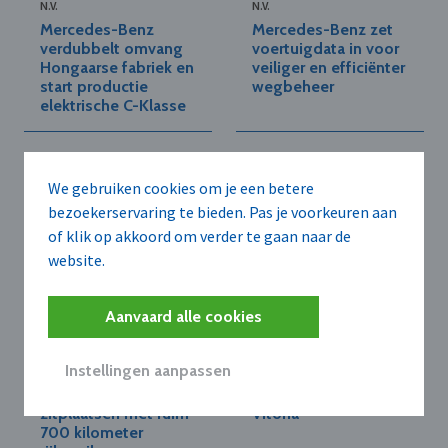
N.V.
N.V.
Mercedes-Benz
Mercedes-Benz zet
verdubbelt omvang
voertuigdata in voor
Hongaarse fabriek en
veiliger en efficiënter
start productie
wegbeheer
elektrische C-Klasse
We gebruiken cookies om je een betere
bezoekerservaring te bieden. Pas je voorkeuren aan
of klik op akkoord om verder te gaan naar de
website.
MERCEDES-BENZ
MERCEDES-BENZ
Aanvaard alle cookies
BELGIUM-LUXEMBOURG
BELGIUM-LUXEMBOURG
N.V.
N.V.
Nieuwe elektrische
Mercedes-Benz Vans
Instellingen aanpassen
Mercedes-Benz VLE
start productie van
combineert acht
elektrische VLE in
zitplaatsen met ruim
Vitoria
700 kilometer