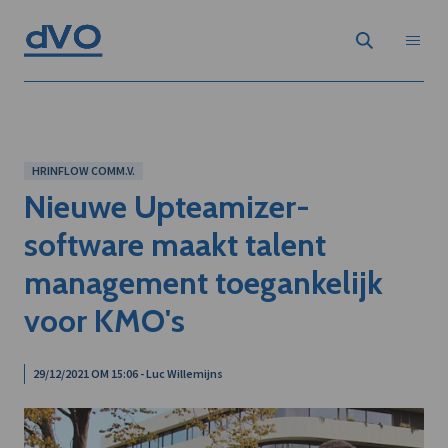
HRINFLOW COMM.V.
Nieuwe Upteamizer-
software maakt talent
management toegankelijk
voor KMO's
29/12/2021 OM 15:06 - Luc Willemijns