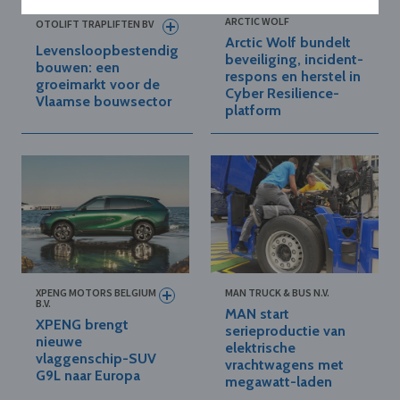
ARCTIC WOLF
OTOLIFT TRAPLIFTEN BV
Arctic Wolf bundelt
Levensloopbestendig
beveiliging, incident-
bouwen: een
respons en herstel in
groeimarkt voor de
Cyber Resilience-
Vlaamse bouwsector
platform
XPENG MOTORS BELGIUM
MAN TRUCK & BUS N.V.
B.V.
MAN start
XPENG brengt
serieproductie van
nieuwe
elektrische
vlaggenschip-SUV
vrachtwagens met
G9L naar Europa
megawatt-laden