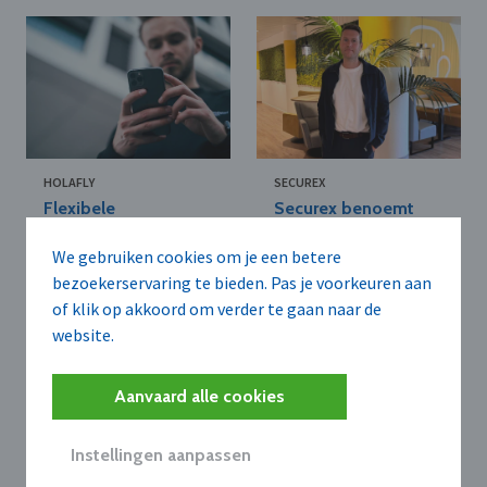
HOLAFLY
SECUREX
Flexibele
Securex benoemt
dataverbindingen
Kevin Ledegen tot
voor zakelijke
chief technology &
We gebruiken cookies om je een betere
reizigers en expats
transformation
bezoekerservaring te bieden. Pas je voorkeuren aan
officer
of klik op akkoord om verder te gaan naar de
website.
Aanvaard alle cookies
Instellingen aanpassen