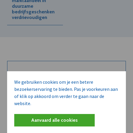
marktaandeel in
duurzame
bedrijfsgeschenken
verdrievoudigen
Kort de voordelen
We gebruiken cookies om je een betere
van een
bezoekerservaring te bieden. Pas je voorkeuren aan
of klik op akkoord om verder te gaan naar de
abonnement...
website.
Aanvaard alle cookies
Neem dVO Leads