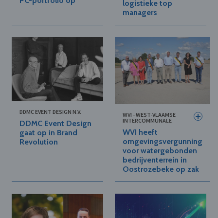
PC-portfolio op
logistieke top
managers
DDMC EVENT DESIGN N.V.
WVI - WEST-VLAAMSE
INTERCOMMUNALE
DDMC Event Design
WVI heeft
gaat op in Brand
omgevingsvergunning
Revolution
voor watergebonden
bedrijventerrein in
Oostrozebeke op zak