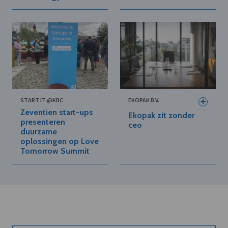
START IT @KBC
EKOPAK B.V.
Zeventien start-ups
Ekopak zit zonder
presenteren
ceo
duurzame
oplossingen op Love
Tomorrow Summit