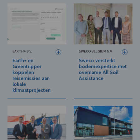
EARTH+ B.V.
SWECO BELGIUM N.V.
Earth+ en
Sweco versterkt
Greentripper
bodemexpertise met
koppelen
overname All Soil
reisemissies aan
Assistance
lokale
klimaatprojecten