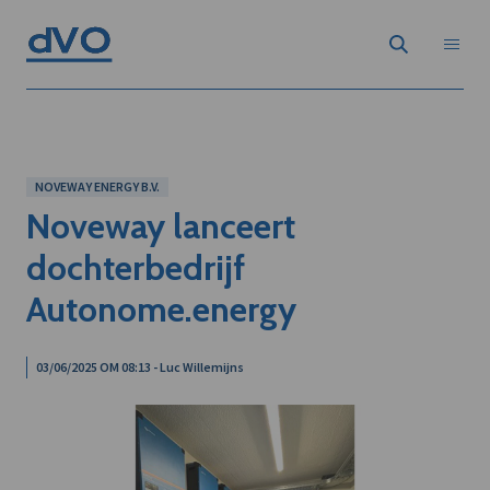
NOVEWAY ENERGY B.V.
Noveway lanceert
dochterbedrijf
Autonome.energy
03/06/2025 OM 08:13 - Luc Willemijns