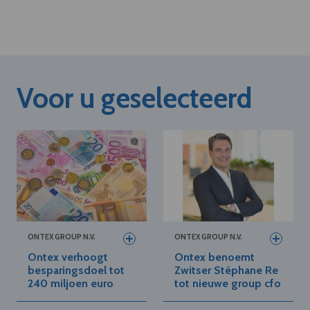
Voor u geselecteerd
ONTEX GROUP N.V.
ONTEX GROUP N.V.
Ontex verhoogt
Ontex benoemt
besparingsdoel tot
Zwitser Stéphane Re
240 miljoen euro
tot nieuwe group cfo