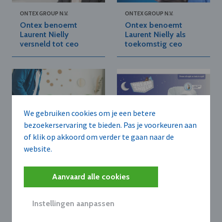
ONTEX GROUP N.V.
ONTEX GROUP N.V.
Ontex benoemt
Ontex benoemt
Laurent Nielly
Laurent Nielly als
versneld tot ceo
toekomstig ceo
We gebruiken cookies om je een betere
bezoekerservaring te bieden. Pas je voorkeuren aan
of klik op akkoord om verder te gaan naar de
ONTEX GROUP N.V.
ONTEX GROUP N.V.
website.
Ontex vergroot
Ontex introduceert
productiecapaciteit
Dreamshield® 360
voor luierbroekjes in
Night Pants voor
Aanvaard alle cookies
Noord-Amerika
langdurige
nachtelijke
Instellingen aanpassen
bescherming