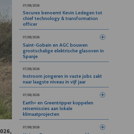
07/08/2026
Securex benoemt Kevin Ledegen tot
chief technology & transformation
officer
07/08/2026
Saint-Gobain en AGC bouwen
grootschalige elektrische glasoven in
Spanje
07/08/2026
Instroom jongeren in vaste jobs zakt
naar laagste niveau in vijf jaar
07/08/2026
Earth+ en Greentripper koppelen
reisemissies aan lokale
klimaatprojecten
07/08/2026
2026,