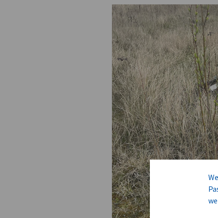
We
Pa
we