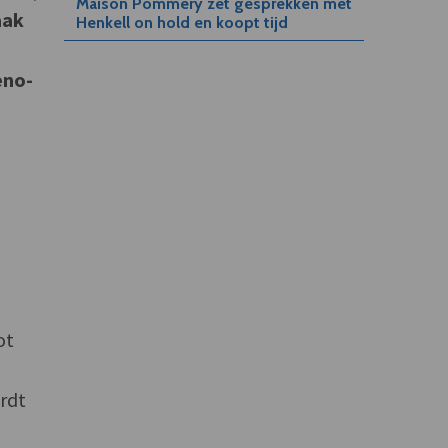
Maison Pommery zet gesprekken met
aak
Henkell on hold en koopt tijd
eno-
ot
ordt