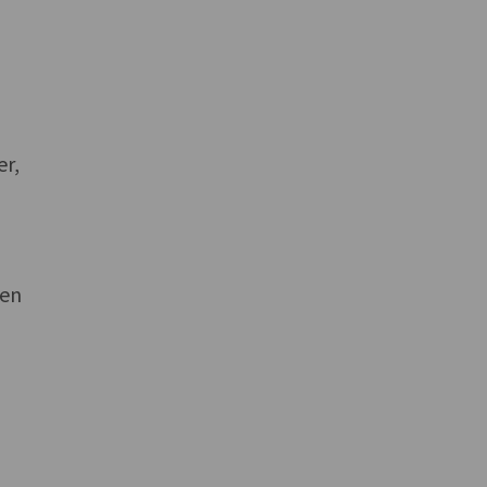
r,
 en