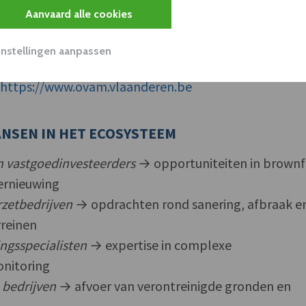
Aanvaard alle cookies
Instellingen aanpassen
f
https://www.ovam.vlaanderen.be
NSEN IN HET ECOSYSTEEM
n vastgoedinvesteerders
→ opportuniteiten in brownf
ernieuwing
zetbedrijven
→ opdrachten rond sanering, afbraak e
rreinen
ngsspecialisten
→ expertise in complexe
onitoring
 bedrijven
→ afvoer van verontreinigde gronden en