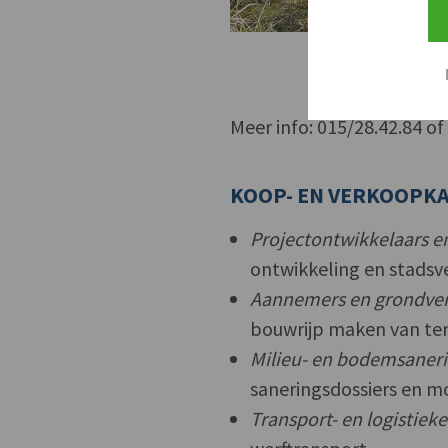
Meer info: 015/28.42.84 o
KOOP- EN VERKOOPKA
Projectontwikkelaars e
ontwikkeling en stadsv
Aannemers en grondver
bouwrijp maken van te
Milieu- en bodemsaneri
saneringsdossiers en m
Transport- en logistieke