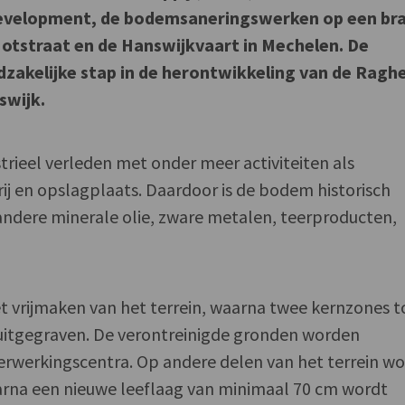
elopment, de bodemsaneringswerken op een br
Motstraat en de Hanswijkvaart in Mechelen. De
zakelijke stap in de herontwikkeling van de Ragh
swijk.
trieel verleden met onder meer activiteiten als
erij en opslagplaats. Daardoor is de bodem historisch
andere minerale olie, zware metalen, teerproducten,
t vrijmaken van het terrein, waarna twee kernzones t
uitgegraven. De verontreinigde gronden worden
erwerkingscentra. Op andere delen van het terrein w
rna een nieuwe leeflaag van minimaal 70 cm wordt