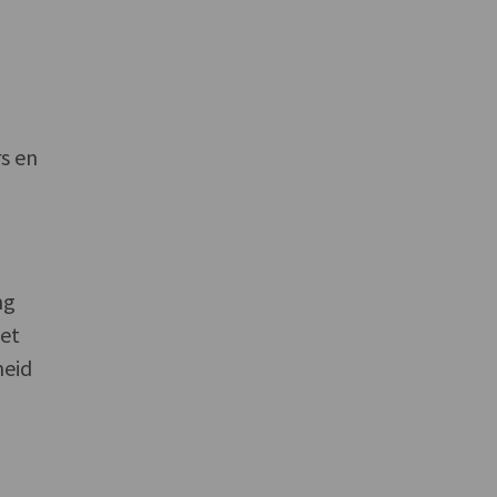
s en
ng
Het
heid