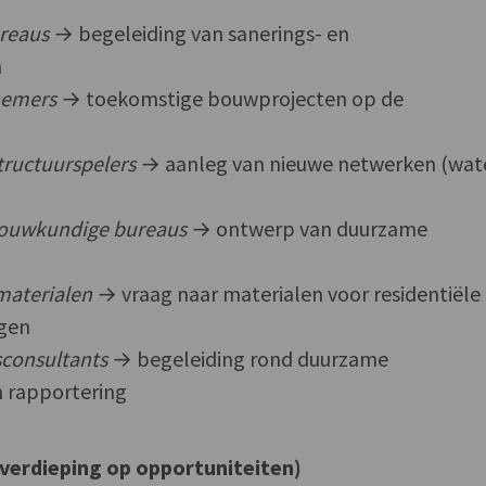
ureaus
→ begeleiding van sanerings- en
n
nemers
→ toekomstige bouwprojecten op de
tructuurspelers
→ aanleg van nieuwe netwerken (wate
bouwkundige bureaus
→ ontwerp van duurzame
materialen
→ vraag naar materialen voor residentiële
gen
consultants
→ begeleiding rond duurzame
n rapportering
(verdieping op opportuniteiten)