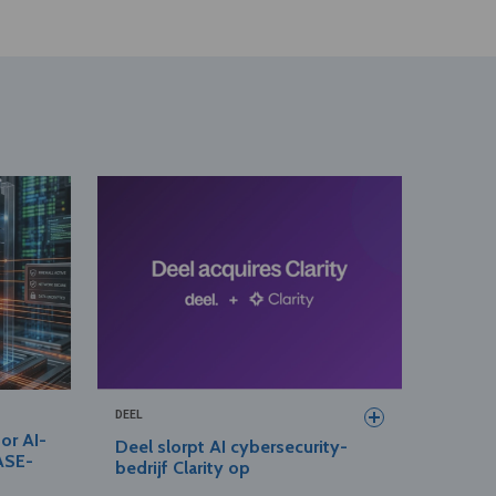
DEEL
oor AI-
Deel slorpt AI cybersecurity-
SASE-
bedrijf Clarity op