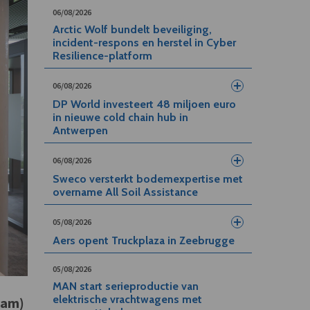
06/08/2026
Arctic Wolf bundelt beveiliging,
incident-respons en herstel in Cyber
Resilience-platform
06/08/2026
DP World investeert 48 miljoen euro
in nieuwe cold chain hub in
Antwerpen
06/08/2026
Sweco versterkt bodemexpertise met
overname All Soil Assistance
05/08/2026
Aers opent Truckplaza in Zeebrugge
05/08/2026
MAN start serieproductie van
elektrische vrachtwagens met
dam)