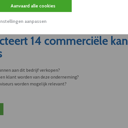
Aanvaard alle cookies
Instellingen aanpassen
cteert 14 commerciële ka
s
unnen aan dit bedrijf verkopen?
nen klant worden van deze onderneming?
viseurs worden mogelijk relevant?