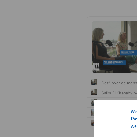
We
Pa
we