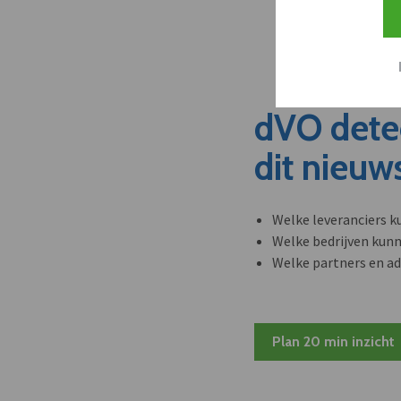
dVO dete
dit nieuw
Welke leveranciers k
Welke bedrijven kun
Welke partners en ad
Plan 20 min inzicht