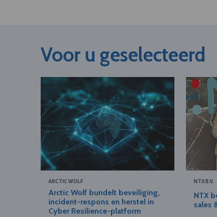
Voor u geselecteerd
ARCTIC WOLF
NTX B.V.
Arctic Wolf bundelt beveiliging,
NTX b
incident-respons en herstel in
sales 
Cyber Resilience-platform