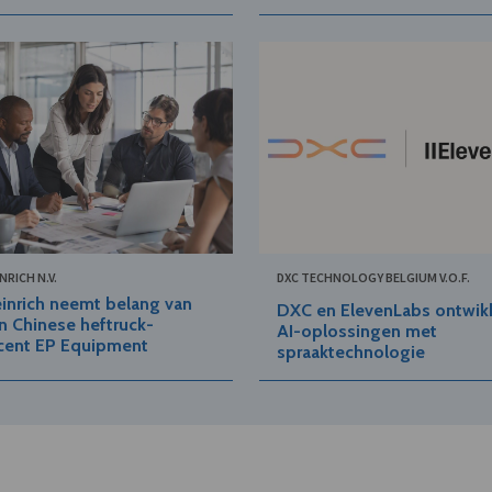
RICH N.V.
DXC TECHNOLOGY BELGIUM V.O.F.
inrich neemt belang van
DXC en ElevenLabs ontwik
n Chinese heftruck-
AI-oplossingen met
cent EP Equipment
spraaktechnologie