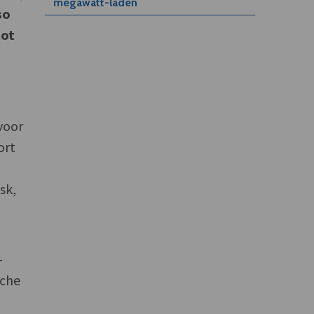
megawatt-laden
so
tot
voor
ort
sk,
-
sche