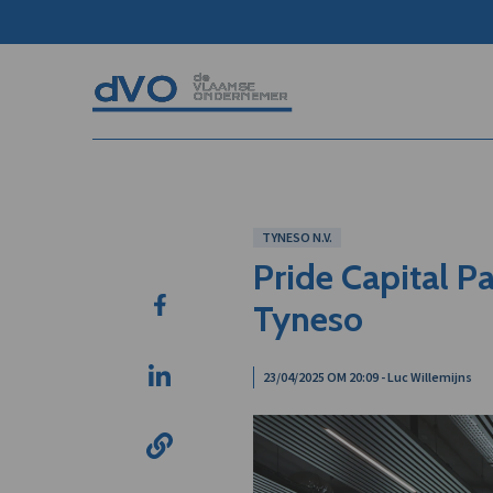
TYNESO N.V.
Pride Capital Pa
Tyneso
23/04/2025 OM 20:09 - Luc Willemijns