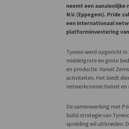
neemt een aanzienlijke 
N.V. (Eppegem). Pride za
een internationaal netwe
platforminvestering van 
Tyneso werd opgericht in 
middelgrote en grote bedr
en productie. Vanuit Zems
activiteiten. Het biedt di
netwerkconnectiviteit en
De samenwerking met Prid
build strategie van Tynes
spreiding wil uitbreiden. 