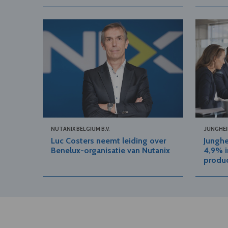
NUTANIX BELGIUM B.V.
JUNGHEIN
Luc Costers neemt leiding over
Junghe
Benelux-organisatie van Nutanix
4,9% i
produ