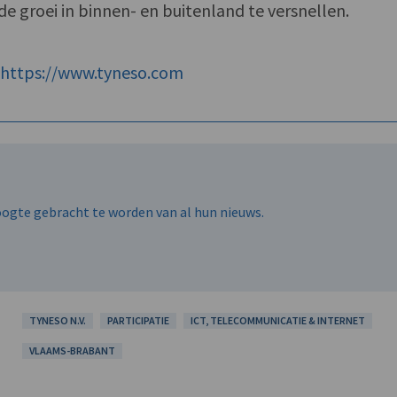
e groei in binnen- en buitenland te versnellen.
f
https://www.tyneso.com
hoogte gebracht te worden van al hun nieuws.
TYNESO N.V.
PARTICIPATIE
ICT, TELECOMMUNICATIE & INTERNET
VLAAMS-BRABANT