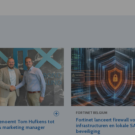
FORTINET BELGIUM
Fortinet lanceert firewall v
enoemt Tom Hufkens tot
infrastructuren en lokale 
& marketing manager
beveiliging