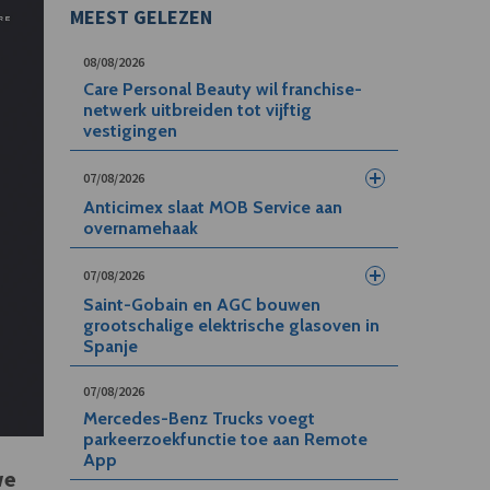
MEEST GELEZEN
08/08/2026
Care Personal Beauty wil franchise-
netwerk uitbreiden tot vijftig
vestigingen
07/08/2026
Anticimex slaat MOB Service aan
overnamehaak
07/08/2026
Saint-Gobain en AGC bouwen
grootschalige elektrische glasoven in
Spanje
07/08/2026
Mercedes-Benz Trucks voegt
parkeerzoekfunctie toe aan Remote
App
we