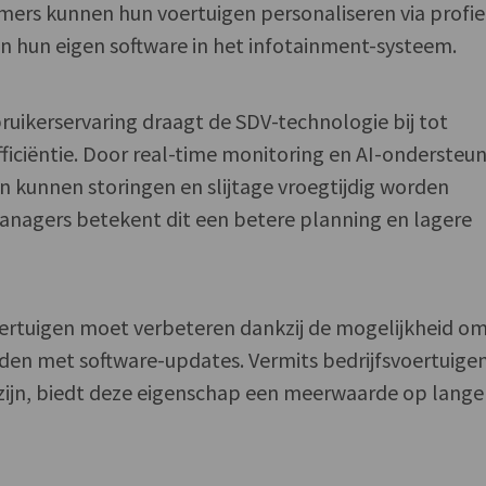
ers kunnen hun voertuigen personaliseren via profie
van hun eigen software in het infotainment-systeem.
uikerservaring draagt de SDV-technologie bij tot
fficiëntie. Door real-time monitoring en AI-ondersteu
 kunnen storingen en slijtage vroegtijdig worden
anagers betekent dit een betere planning en lagere
ertuigen moet verbeteren dankzij de mogelijkheid o
den met software-updates. Vermits bedrijfsvoertuige
 zijn, biedt deze eigenschap een meerwaarde op lange