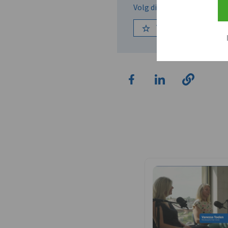
Volg dit bedrijf om op de 
Volg