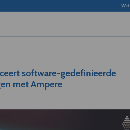
Wat
ceert software-gedefinieerde
igen met Ampere