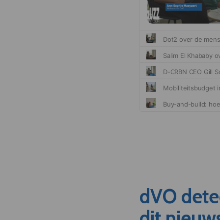
dVO dete
dit nieuw