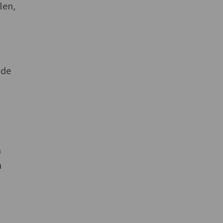
len,
nde
m
n