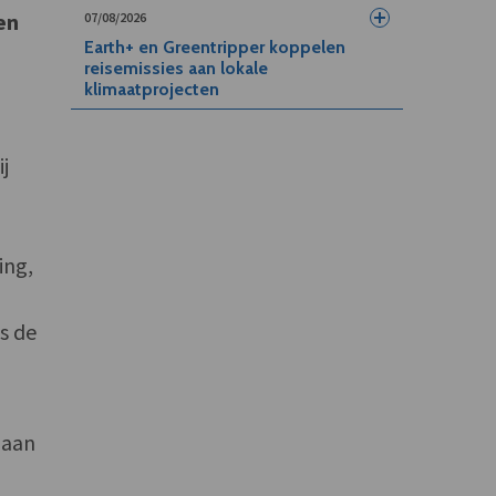
en
07/08/2026
Earth+ en Greentripper koppelen
reisemissies aan lokale
klimaatprojecten
j
ing,
s de
 aan