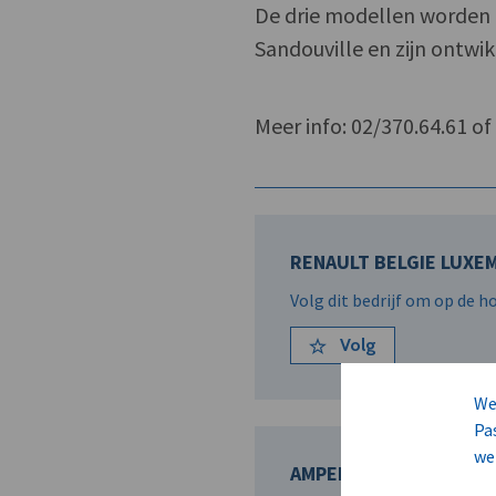
De drie modellen worden i
Sandouville en zijn ontwi
Meer info: 02/370.64.61 o
RENAULT BELGIE LUXEM
Volg dit bedrijf om op de 
Volg
We
Pa
we
AMPERE