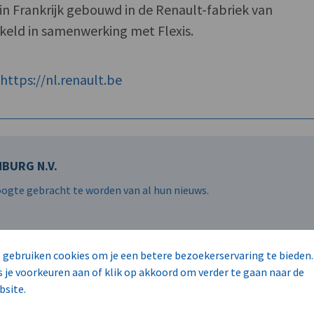
n Frankrijk gebouwd in de Renault-fabriek van
kkeld in samenwerking met Flexis.
f
https://nl.renault.be
BURG N.V.
hoogte gebracht te worden van al hun nieuws.
 gebruiken cookies om je een betere bezoekerservaring te bieden.
s je voorkeuren aan of klik op akkoord om verder te gaan naar de
bsite.