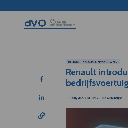
RENAULT BELGIE LUXEMBURG N.V.
Renault introdu
bedrijfsvoertu
17/04/2025 OM 08:12 - Luc Willemijns