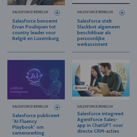
SALESFORCE BENELUX
SALESFORCE BENELUX
Salesforce benoemt
Salesforce stelt
Ervan Pouliquen tot
Slackbot algemeen
country leader voor
beschikbaar als
België en Luxemburg
persoonlijke
werkassistent
SALESFORCE BENELUX
SALESFORCE BENELUX
Salesforce integreert
Salesforce publiceert
Agentforce Sales-
"AI Fluency
app in ChatGPT voor
Playbook" om
directe CRM-acties
samenwerking