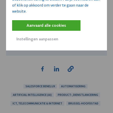
of klik op akkoord om verder te gaan naar de
website.
SALESFORCE BENELUX
Aanvaard alle cookies
Volg dit bedrijf om op de hoogte gebracht te
worden van al hun nieuws.
Instellingen aanpassen
Volg
SALESFORCE BENELUX
AUTOMATISERING
ARTIFICIAL INTELLIGENCE (AI)
PRODUCT-, DIENSTLANCERING
ICT, TELECOMMUNICATIE & INTERNET
BRUSSEL-HOOFDSTAD