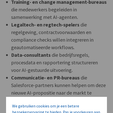
Training- en change management-bureaus
die medewerkers begeleiden in
samenwerking met AI-agenten.
Legaltech- en regtech-spelers
die
regelgeving, contractvoorwaarden en
compliance checks willen integreren in
geautomatiseerde workflows.
Data-consultants
die bedrijfsregels,
procesdata en rapportering structureren
voor AI-gestuurde uitvoering.
Communicatie- en PR-bureaus
die
Salesforce-partners kunnen helpen om deze
nieuwe AI-propositie naar de markt te
brengen.
We gebruiken cookies om je een betere
bezoekerservaring te bieden. Pas je voorkeuren aan