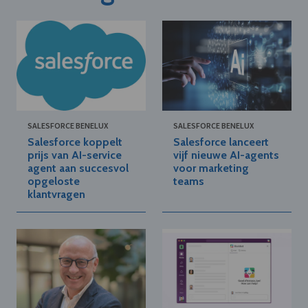
SALESFORCE BENELUX
SALESFORCE BENELUX
Salesforce koppelt
Salesforce lanceert
prijs van AI-service
vijf nieuwe AI-agents
agent aan succesvol
voor marketing
opgeloste
teams
klantvragen