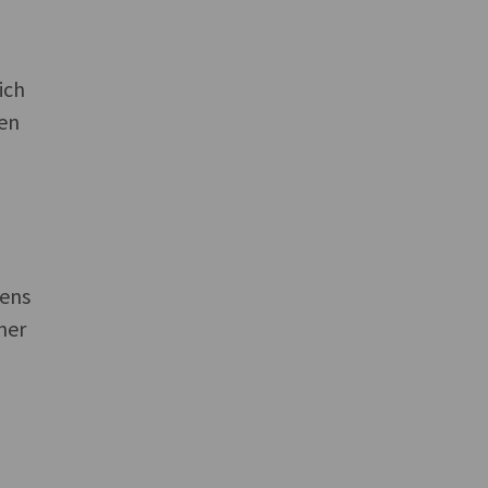
ich
 en
tens
ner