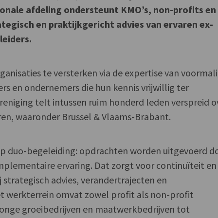
onale afdeling ondersteunt KMO’s, non-profits en
tegisch en praktijkgericht advies van ervaren ex-
leiders.
anisaties te versterken via de expertise van voormal
ders en ondernemers die hun kennis vrijwillig ter
ereniging telt intussen ruim honderd leden verspreid o
eren, waaronder Brussel & Vlaams-Brabant.
op duo-begeleiding: opdrachten worden uitgevoerd d
plementaire ervaring. Dat zorgt voor continuïteit en
 strategisch advies, verandertrajecten en
 werkterrein omvat zowel profit als non-profit
jonge groeibedrijven en maatwerkbedrijven tot