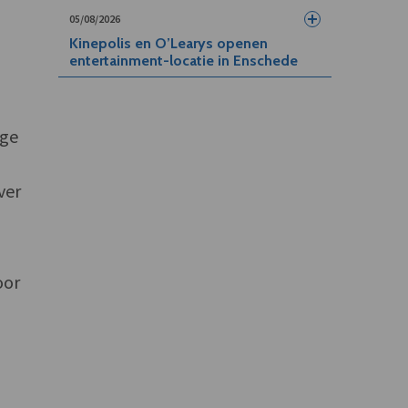
05/08/2026
Kinepolis en O’Learys openen
entertainment-locatie in Enschede
ige
ver
oor