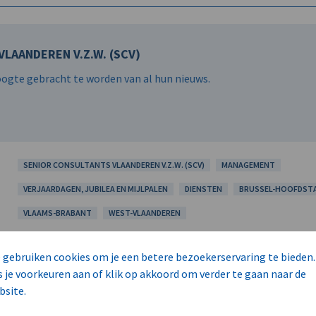
LAANDEREN V.Z.W. (SCV)
hoogte gebracht te worden van al hun nieuws.
SENIOR CONSULTANTS VLAANDEREN V.Z.W. (SCV)
MANAGEMENT
VERJAARDAGEN, JUBILEA EN MIJLPALEN
DIENSTEN
BRUSSEL-HOOFDST
VLAAMS-BRABANT
WEST-VLAANDEREN
 gebruiken cookies om je een betere bezoekerservaring te bieden.
s je voorkeuren aan of klik op akkoord om verder te gaan naar de
bsite.