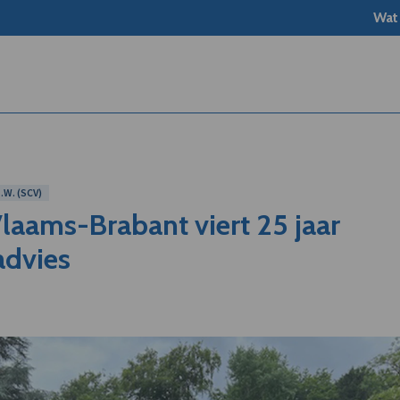
Wat
W. (SCV)
laams-Brabant viert 25 jaar
advies