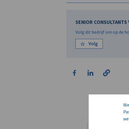
SENIOR CONSULTANTS V
Volg dit bedrijf om op de 
Volg
We
Pa
we