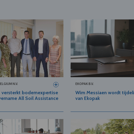
ELGIUM N.V.
EKOPAK B.V.
 versterkt bodemexpertise
Wim Messiaen wordt tijdeli
ername All Soil Assistance
van Ekopak