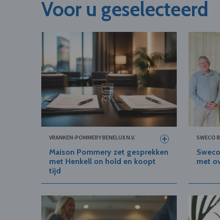
Voor u geselecteerd
VRANKEN-POMMERY BENELUX N.V.
SWECO B
Maison Pommery zet gesprekken
Sweco
met Henkell on hold en koopt
met ov
tijd