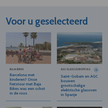
Voor u geselecteerd
BAJA BIKES
AGC GLASS EUROPE N.V.
Barcelona met
Saint-Gobain en AGC
kinderen? Onze
bouwen
fietstour met Baja
grootschalige
Bikes was een schot
elektrische glasoven
in de roos
in Spanje