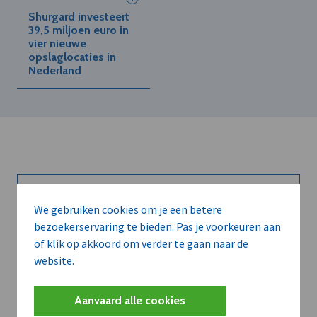
Shurgard investeert
39,5 miljoen euro in
vier nieuwe
opslaglocaties in
Nederland
Kort de voordelen
We gebruiken cookies om je een betere
bezoekerservaring te bieden. Pas je voorkeuren aan
van een
of klik op akkoord om verder te gaan naar de
website.
abonnement...
Aanvaard alle cookies