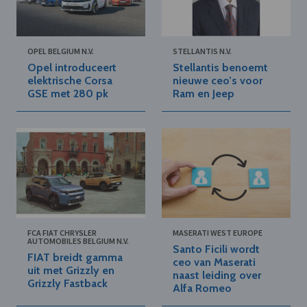
OPEL BELGIUM N.V.
STELLANTIS N.V.
Opel introduceert
Stellantis benoemt
elektrische Corsa
nieuwe ceo’s voor
GSE met 280 pk
Ram en Jeep
FCA FIAT CHRYSLER
MASERATI WEST EUROPE
AUTOMOBILES BELGIUM N.V.
Santo Ficili wordt
FIAT breidt gamma
ceo van Maserati
uit met Grizzly en
naast leiding over
Grizzly Fastback
Alfa Romeo