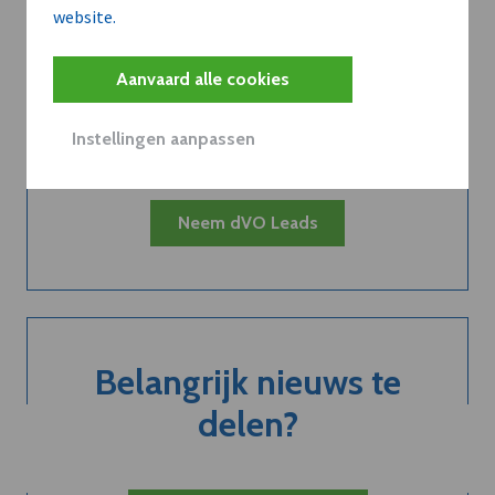
website.
Kort de voordelen
Aanvaard alle cookies
van een
abonnement...
Instellingen aanpassen
Neem dVO Leads
Belangrijk nieuws te
delen?