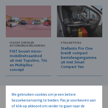
FCA FIAT CHRYSLER
STELLANTIS N.V.
AUTOMOBILES BELGIUM N.V.
Stellantis Pro One
FIAT bouwt micro-
breidt compact
mobiliteitsaanbod
bestelwagengamma
uit met Topolino, Tris
uit met Smart
en Multiplina-
Compact Van
concept
We gebruiken cookies om je een betere
bezoekerservaring te bieden. Pas je voorkeuren aan
of klik op akkoord om verder te gaan naar de