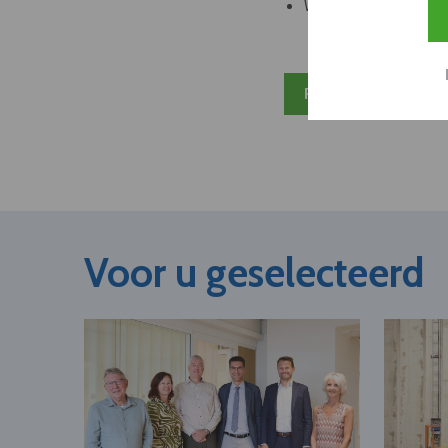
Welke partners en ad
Plan 20 min inzicht
Voor u geselecteerd