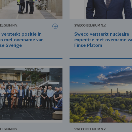
ELGIUM N.V.
SWECO BELGIUM N.V.
versterkt positie in
Sweco versterkt nucleaire
n met overname van
expertise met overname v
se Sverige
Finse Platom
ELGIUM N.V.
SWECO BELGIUM N.V.