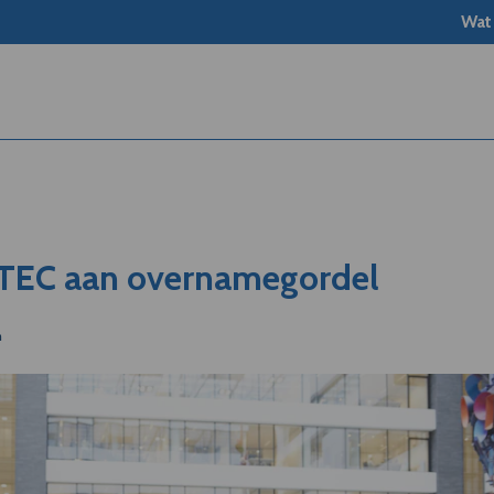
Wat
-TEC aan overnamegordel
h