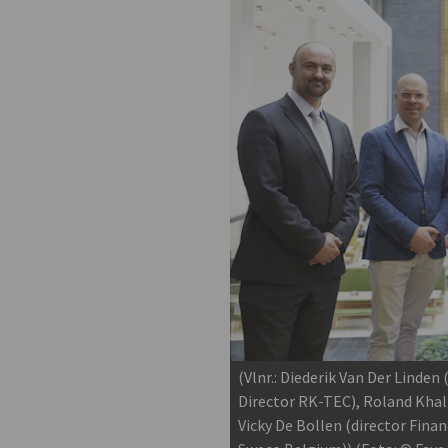
(Vlnr.: Diederik Van Der Linde
Director RK-TEC), Roland Khal
Vicky De Bollen (director Fina