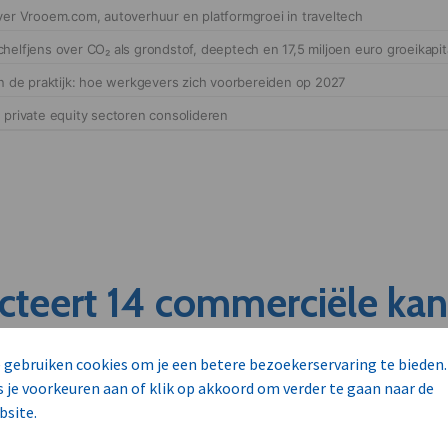
cteert 14 commerciële ka
s
 gebruiken cookies om je een betere bezoekerservaring te bieden.
s je voorkeuren aan of klik op akkoord om verder te gaan naar de
unnen aan dit bedrijf verkopen?
bsite.
nen klant worden van deze onderneming?