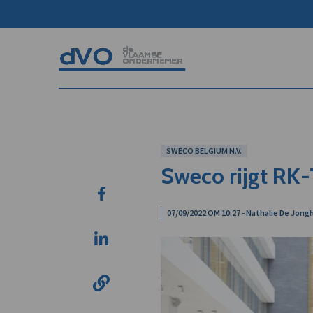
SWECO BELGIUM N.V.
Sweco rijgt RK
07/09/2022 OM 10:27 - Nathalie De Jong