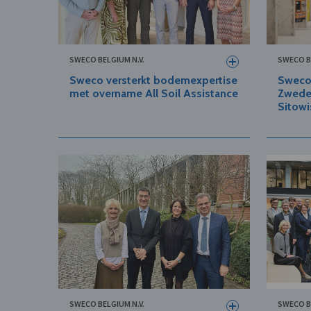
SWECO BELGIUM N.V.
SWECO B
Sweco versterkt bodemexpertise
Sweco 
met overname All Soil Assistance
Zwede
Sitowi
SWECO BELGIUM N.V.
SWECO B