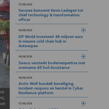
07/08/2026
Securex benoemt Kevin Ledegen tot
chief technology & transformation
officer
06/08/2026
DP World investeert 48 miljoen euro
in nieuwe cold chain hub in
Antwerpen
06/08/2026
Sweco versterkt bodemexpertise met
overname All Soil Assistance
06/08/2026
Arctic Wolf bundelt beveiliging,
incident-respons en herstel in Cyber
unt
Resilience-platform
m),
nsel
07/08/2026