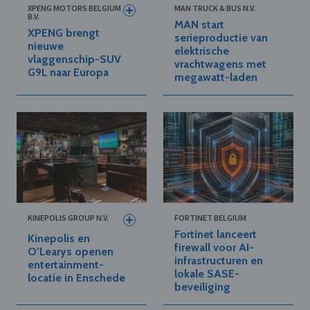
XPENG MOTORS BELGIUM
MAN TRUCK & BUS N.V.
B.V.
MAN start
XPENG brengt
serieproductie van
nieuwe
elektrische
vlaggenschip-SUV
vrachtwagens met
G9L naar Europa
megawatt-laden
KINEPOLIS GROUP N.V.
FORTINET BELGIUM
Fortinet lanceert
Kinepolis en
firewall voor AI-
O’Learys openen
infrastructuren en
entertainment-
lokale SASE-
locatie in Enschede
beveiliging