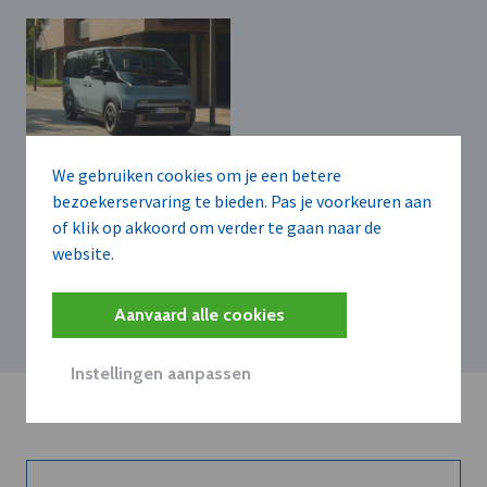
We gebruiken cookies om je een betere
KIA BELGIUM N.V.
bezoekerservaring te bieden. Pas je voorkeuren aan
Kia breidt elektrisch
of klik op akkoord om verder te gaan naar de
PV5-gamma uit met
website.
zevenzits Passenger
en compacte Cargo
L1H1
Aanvaard alle cookies
Instellingen aanpassen