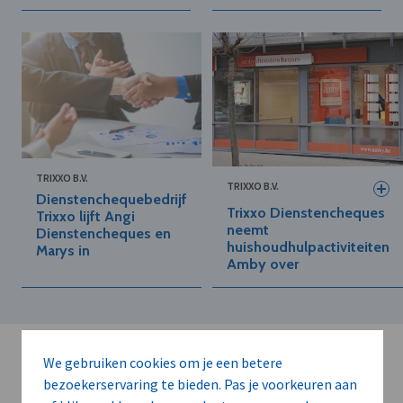
TRIXXO B.V.
TRIXXO B.V.
Dienstenchequebedrijf
Trixxo Dienstencheques
Trixxo lijft Angi
neemt
Dienstencheques en
huishoudhulpactiviteiten
Marys in
Amby over
We gebruiken cookies om je een betere
bezoekerservaring te bieden. Pas je voorkeuren aan