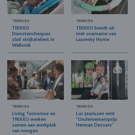
TRIXXO B.V.
TRIXXO B.V.
TRIXXO
TRIXXO breidt uit
Dienstencheques
met overname van
sluit strijkateliers in
Laurenty Home
Wallonië
TRIXXO B.V.
TRIXXO B.V.
Living Tomorrow en
Luc Jeurissen wint
TRIXXO werken
"Ondernemersprijs
samen aan werkplek
Herman Dessers"
van morgen