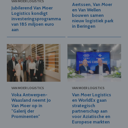
VAN MOER LOGISTICS
Aertssen, Van Moer
Jubilerend Van Moer
en Van Wellen
Logistics kondigt
bouwen samen
investeringsprogramma
nieuw logistiek park
van 185 miljoen euro
in Beringen
aan
VAN MOER LOGISTICS
VAN MOER LOGISTICS
Voka Antwerpen-
Van Moer Logistics
Waasland neemt Jo
en WorldEx gaan
Van Moer op in
strategisch
"Galerij der
partnerschap aan
Prominenten"
voor Aziatische en
Europese markten