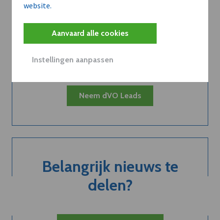
website.
Kort de voordelen
van een
Aanvaard alle cookies
abonnement...
Instellingen aanpassen
Neem dVO Leads
Belangrijk nieuws te
delen?