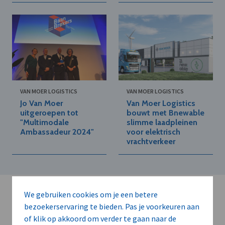
VAN MOER LOGISTICS
VAN MOER LOGISTICS
Jo Van Moer
Van Moer Logistics
uitgeroepen tot
bouwt met Bnewable
"Multimodale
slimme laadpleinen
Ambassadeur 2024"
voor elektrisch
vrachtverkeer
We gebruiken cookies om je een betere
bezoekerservaring te bieden. Pas je voorkeuren aan
of klik op akkoord om verder te gaan naar de