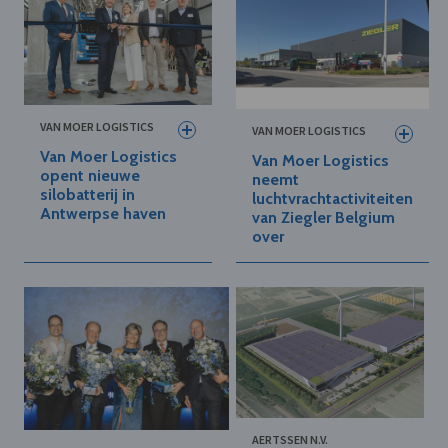
VAN MOER LOGISTICS
VAN MOER LOGISTICS
Van Moer Logistics
Van Moer Logistics
opent nieuwe
neemt
silobatterij in
luchtvrachtactiviteiten
Antwerpse haven
van Ziegler Belgium
over
AERTSSEN N.V.