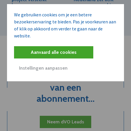
kansen voor
op groen voor drie
nieuwkomers op de
nieuwe projecten
We gebruiken cookies om je een betere
arbeidsmarkt
bezoekerservaring te bieden. Pas je voorkeuren aan
of klik op akkoord om verder te gaan naar de
website.
Aanvaard alle cookies
Instellingen aanpassen
Kort de voordelen
van een
abonnement...
Neem dVO Leads