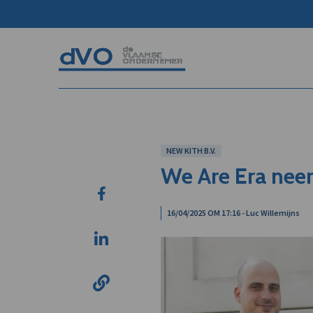
NEW KITH B.V.
We Are Era nee
16/04/2025 OM 17:16 - Luc Willemijns