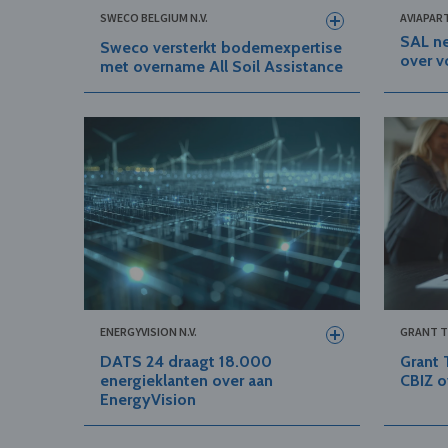
SWECO BELGIUM N.V.
AVIAPART
SAL ne
Sweco versterkt bodemexpertise
over v
met overname All Soil Assistance
ENERGYVISION N.V.
GRANT T
DATS 24 draagt 18.000
Grant 
energieklanten over aan
CBIZ o
EnergyVision