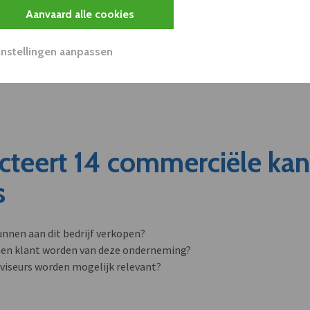
Aanvaard alle cookies
Instellingen aanpassen
cteert 14 commerciële ka
s
unnen aan dit bedrijf verkopen?
nen klant worden van deze onderneming?
viseurs worden mogelijk relevant?