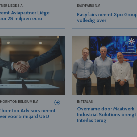
NER LIEGE S.A.
EASYFAIRS N.V.
emt Aviapartner Liège
Easyfairs neemt Xpo Grou
oor 28 miljoen euro
volledig over
HORNTON BELGIUM B.V.
INTERLAS
Overname door Maatwerk
Thornton Advisors neemt
Industrial Solutions breng
ver voor 5 miljard USD
Interlas terug