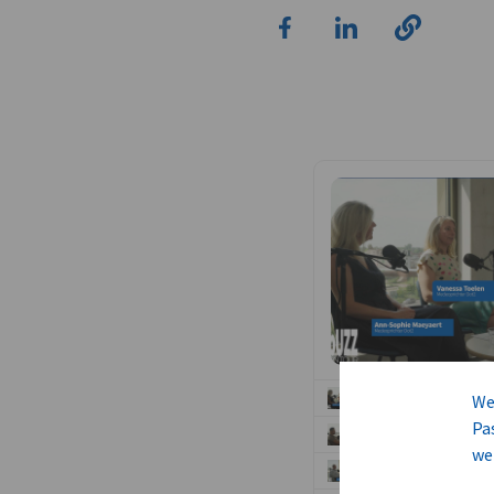
We
Pa
we