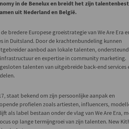
onomy in de Benelux en breidt het zijn talentenbes
namen uit Nederland en België.
de bredere Europese groeistrategie van We Are Era e
ies in Duitsland. Door de krachtenbundeling kunnen
itgebreider aanbod aan lokale talenten, ondersteund
 infrastructuur en expertise in community marketing.
ngesloten talenten van uitgebreide back-end services 
delen.
17, staat bekend om zijn persoonlijke aanpak en
pende profielen zoals artiesten, influencers, model
ijft als label bestaan onder de vlag van We Are Era, m
focus op lange termijngroei van zijn talenten. New Kit