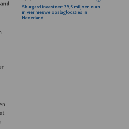
tand
Shurgard investeert 39,5 miljoen euro
in vier nieuwe opslaglocaties in
Nederland
n
en
len
et
h