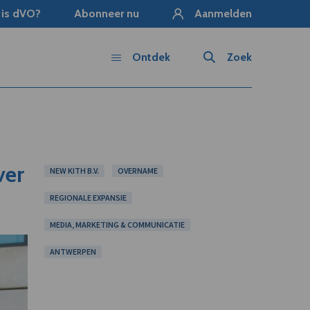
 is dVO?
Abonneer nu
Aanmelden
Ontdek
Zoek
ver
NEW KITH B.V.
OVERNAME
REGIONALE EXPANSIE
MEDIA, MARKETING & COMMUNICATIE
ANTWERPEN