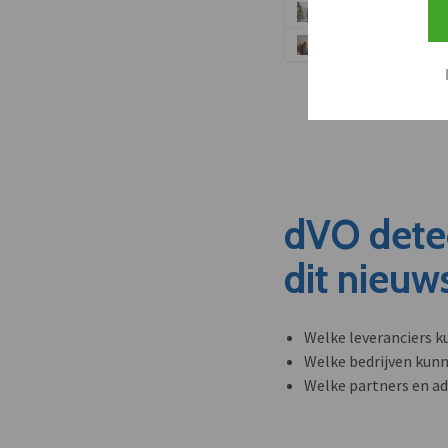
dVO dete
dit nieuw
Welke leveranciers k
Welke bedrijven kun
Welke partners en ad