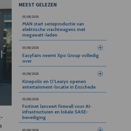
MEEST GELEZEN
05/08/2026
MAN start serieproductie van
elektrische vrachtwagens met
megawatt-laden
05/08/2026
Easyfairs neemt Xpo Group volledig
over
05/08/2026
Kinepolis en O’Learys openen
entertainment-locatie in Enschede
05/08/2026
Fortinet lanceert firewall voor AI-
infrastructuren en lokale SASE-
g-
beveiliging
n
05/08/2026