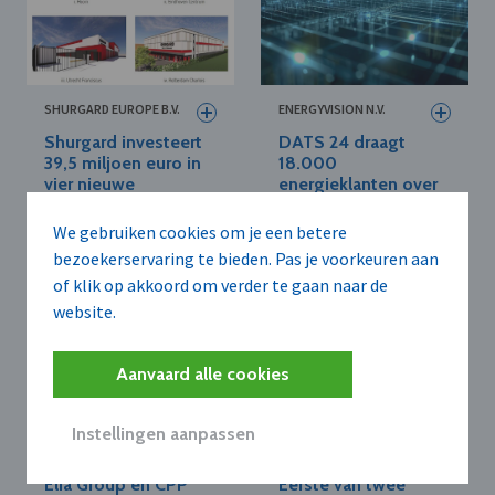
SHURGARD EUROPE B.V.
ENERGYVISION N.V.
Shurgard investeert
DATS 24 draagt
39,5 miljoen euro in
18.000
vier nieuwe
energieklanten over
opslaglocaties in
aan EnergyVision
Nederland
We gebruiken cookies om je een betere
bezoekerservaring te bieden. Pas je voorkeuren aan
of klik op akkoord om verder te gaan naar de
website.
Aanvaard alle cookies
Instellingen aanpassen
ELIA GROUP
INEOS N.V.
Elia Group en CPP
Eerste van twee