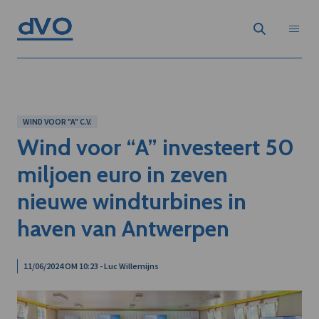
WIND VOOR "A" C.V.
Wind voor “A” investeert 50
miljoen euro in zeven
nieuwe windturbines in
haven van Antwerpen
11/06/2024 OM 10:23 - Luc Willemijns