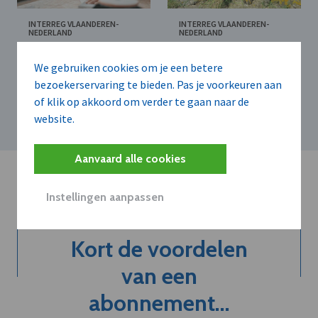
INTERREG VLAANDEREN-
INTERREG VLAANDEREN-
NEDERLAND
NEDERLAND
Nieuw Interreg-
Interreg Vlaanderen-
project versterkt
Nederland zet licht
We gebruiken cookies om je een betere
kansen voor
op groen voor drie
bezoekerservaring te bieden. Pas je voorkeuren aan
nieuwkomers op de
nieuwe projecten
of klik op akkoord om verder te gaan naar de
arbeidsmarkt
website.
Aanvaard alle cookies
Instellingen aanpassen
Kort de voordelen
van een
abonnement...