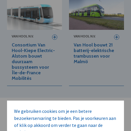
VAN HOOL N.V.
VAN HOOL N.V.
Consortium Van
Van Hool bouwt 21
Hool-Kiepe Electric-
batterij-elektrische
Alstom bouwt
trambussen voor
duurzaam
Malmö
bussysteem voor
Île-de-France
Mobilités
We gebruiken cookies om je een betere
bezoekerservaring te bieden. Pas je voorkeuren aan
of klik op akkoord om verder te gaan naar de