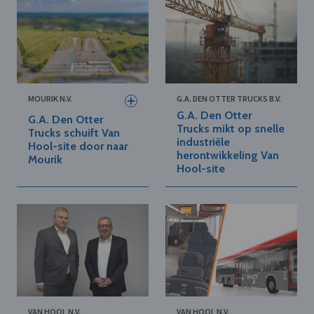
MOURIK N.V.
G.A. DEN OTTER TRUCKS B.V.
G.A. Den Otter
G.A. Den Otter
Trucks mikt op snelle
Trucks schuift Van
industriële
Hool-site door naar
herontwikkeling Van
Mourik
Hool-site
VAN HOOL N.V.
VAN HOOL N.V.