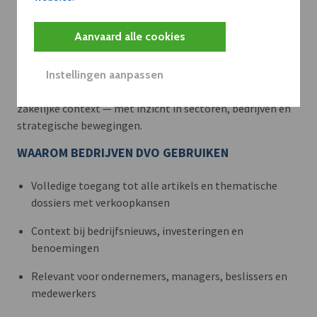
Meer context. Dieper begrip.
Aanvaard alle cookies
Artikels zoals deze brengen het nieuws.
Instellingen aanpassen
Met een dVO-abonnement krijgt u dat nieuws in de juiste
zakelijke context — met inzicht in sectoren, bedrijven en
strategische bewegingen.
WAAROM BEDRIJVEN DVO GEBRUIKEN
Volledige toegang tot alle artikels en thematische
dossiers met verkoopkansen
Context bij bedrijfsnieuws, investeringen en
benoemingen
Relevant voor ondernemers, managers, beslissers en
medewerkers