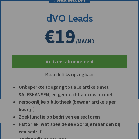
dVO Leads
€19
/MAAND
Activeer abonnement
Maandelijks opzegbaar
Onbeperkte toegang tot alle artikels met
SALESKANSEN, en gematcht aan uw profiel
Persoonlijke bibliotheek (bewaar artikels per
bedrijf)
Zoekfunctie op bedrijven en sectoren
Historiek: wat speelde de voorbije maanden bij
een bedrijf
7 print edities per jaar