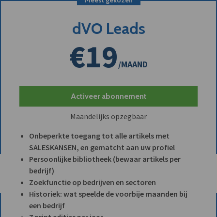
dVO Leads
€19
/MAAND
Activeer abonnement
Maandelijks opzegbaar
Onbeperkte toegang tot alle artikels met
SALESKANSEN, en gematcht aan uw profiel
Persoonlijke bibliotheek (bewaar artikels per
bedrijf)
Zoekfunctie op bedrijven en sectoren
Historiek: wat speelde de voorbije maanden bij
een bedrijf
7 print edities per jaar