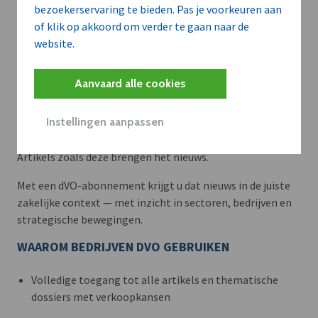
bezoekerservaring te bieden. Pas je voorkeuren aan
of klik op akkoord om verder te gaan naar de
website.
Aanvaard alle cookies
Meer context. Dieper begrip.
Instellingen aanpassen
Artikels zoals deze brengen het nieuws.
Met een dVO-abonnement krijgt u dat nieuws in de juiste
zakelijke context — met inzicht in sectoren, bedrijven en
strategische bewegingen.
WAAROM BEDRIJVEN DVO GEBRUIKEN
Volledige toegang tot alle artikels en thematische
dossiers met verkoopkansen