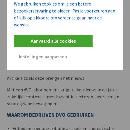
We gebruiken cookies om je een betere
bezoekerservaring te bieden. Pas je voorkeuren aan
of klik op akkoord om verder te gaan naar de
website.
Aanvaard alle cookies
Instellingen aanpassen
Meer context. Dieper begrip.
Artikels zoals deze brengen het nieuws.
Met een dVO-abonnement krijgt u dat nieuws in de juiste
zakelijke context — met inzicht in sectoren, bedrijven en
strategische bewegingen.
WAAROM BEDRIJVEN DVO GEBRUIKEN
Volledige toegang tot alle artikels en thematische