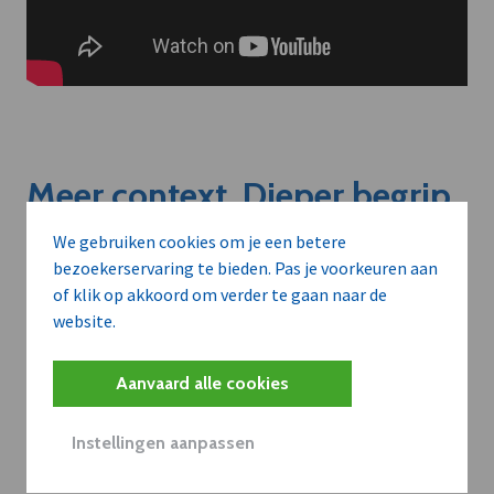
Meer context. Dieper begrip.
We gebruiken cookies om je een betere
Artikels zoals deze brengen het nieuws.
bezoekerservaring te bieden. Pas je voorkeuren aan
of klik op akkoord om verder te gaan naar de
Met een dVO-abonnement krijgt u dat nieuws in de juiste
website.
zakelijke context — met inzicht in sectoren, bedrijven en
strategische bewegingen.
Aanvaard alle cookies
WAAROM BEDRIJVEN DVO GEBRUIKEN
Instellingen aanpassen
Volledige toegang tot alle artikels en thematische
dossiers met verkoopkansen