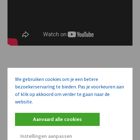
Meer context. Dieper begrip.
We gebruiken cookies om je een betere
bezoekerservaring te bieden. Pas je voorkeuren aan
Artikels zoals deze brengen het nieuws.
of klik op akkoord om verder te gaan naar de
website.
Met een dVO-abonnement krijgt u dat nieuws in de juiste
zakelijke context — met inzicht in sectoren, bedrijven en
Aanvaard alle cookies
strategische bewegingen.
WAAROM BEDRIJVEN DVO GEBRUIKEN
Instellingen aanpassen