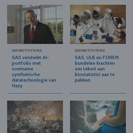
SAS INSTITUTE N.V.
SAS INSTITUTE N.V.
SAS versterkt AI-
SAS, ULB en FOREM
portfolio met
bundelen krachten
overname
om tekort aan
synthetische
biostatistici aan te
datatechnologie van
pakken
Hazy