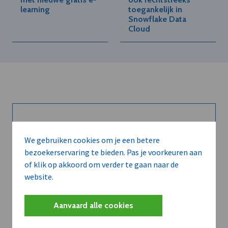
learning
toegankelijk in
Snowflake Data
Cloud
Kort de voordelen
We gebruiken cookies om je een betere
van een
bezoekerservaring te bieden. Pas je voorkeuren aan
of klik op akkoord om verder te gaan naar de
abonnement...
website.
Aanvaard alle cookies
Neem dVO Leads