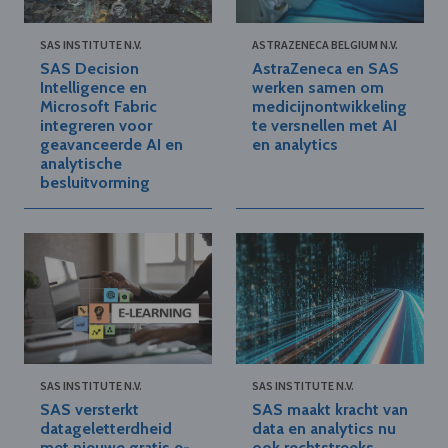
SAS INSTITUTE N.V.
ASTRAZENECA BELGIUM N.V.
SAS Decision
AstraZeneca en SAS
Intelligence en
werken samen om
Microsoft Fabric
medicijnontwikkeling
integreren voor
te versnellen met AI
geavanceerde AI en
en analytics
analytische
besluitvorming
SAS INSTITUTE N.V.
SAS INSTITUTE N.V.
SAS versterkt
SAS maakt kracht van
datageletterdheid
data en analytics nu
met nieuwe gratis e-
ook rechtstreeks